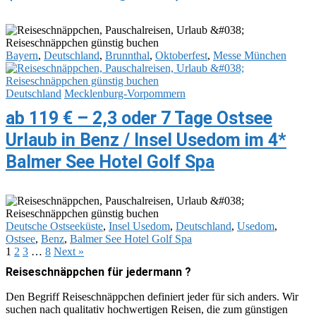
Bayern
,
Deutschland
,
Brunnthal
,
Oktoberfest
,
Messe München
Deutschland
Mecklenburg-Vorpommern‎
ab 119 € – 2,3 oder 7 Tage Ostsee
Urlaub in Benz / Insel Usedom im 4*
Balmer See Hotel Golf Spa
Deutsche Ostseeküste
,
Insel Usedom
,
Deutschland
,
Usedom
,
Ostsee
,
Benz
,
Balmer See Hotel Golf Spa
1
2
3
…
8
Next »
Reiseschnäppchen für jedermann ?
Den Begriff Reiseschnäppchen definiert jeder für sich anders. Wir
suchen nach qualitativ hochwertigen Reisen, die zum günstigen