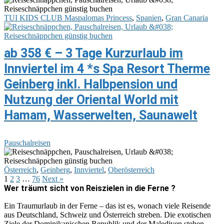
TUI KIDS CLUB Maspalomas Princess
,
Spanien
,
Gran Canaria
ab 358 € – 3 Tage Kurzurlaub im
Innviertel im 4 *s Spa Resort Therme
Geinberg inkl. Halbpension und
Nutzung der Oriental World mit
Hamam, Wasserwelten, Saunawelt
Pauschalreisen
Österreich
,
Geinberg
,
Innviertel
,
Oberösterreich
1
2
3
…
76
Next »
Wer träumt sicht von Reiszielen in die Ferne ?
Ein Traumurlaub in der Ferne – das ist es, wonach viele Reisende
aus Deutschland, Schweiz und Österreich streben. Die exotischen
Ziele der Dominikanischen Republik und der Malediven stehen