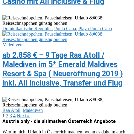
Casino mit All Inclusive & Flug
Dominikanische Republik
,
Punta Cana
,
Playa Punta Cana
Malediven
ab 2.858 € – 9 Tage Raa Atoll /
Malediven im 5* Emerald Maldives
Resort & Spa ( Neueröffnung 2019 )
inkl. All Inclusive, Transfer und Flug
Raa Atoll
,
Malediven
1
2
3
4
Next »
Austria only - die ultimativen Österreich Angebote
Warum nicht Urlaub in Österreich machen, wenn es daheim auch