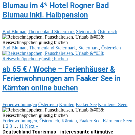
Blumau im 4* Hotel Rogner Bad
Blumau inkl. Halbpension
Bad Blumau
Thermenland Steiermark
Steiermark
Österreich
Bad Blumau
,
Thermenland Steiermark
,
Steiermark
,
Österreich
ab 65 € / Woche – Ferienhäuser &
Ferienwohnungen am Faaker See in
Kärnten online buchen
Ferienwohnungen
Österreich
Kärnten
Faaker See
Kärntener Seen
Ferienwohnungen
,
Österreich
,
Kärnten
,
Faaker See
,
Kärntener Seen
1
2
3
…
11
Next »
Deutschland Tourismus - interessante ultimative