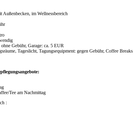
mit Außenbecken, im Wellnessbereich
ühr
tro
twendig
t: ohne Gebühr, Garage: ca. 5 EUR
ngsräume, Tageslicht, Tagungsequipment: gegen Gebühr, Coffee Break
rpflegungsangebote:
ag
affee/Tee am Nachmittag
ch :