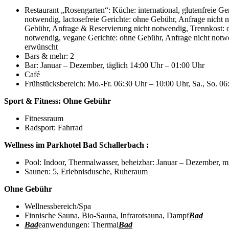
Restaurant „Rosengarten“: Küche: international, glutenfreie 
notwendig, lactosefreie Gerichte: ohne Gebühr, Anfrage nicht 
Gebühr, Anfrage & Reservierung nicht notwendig, Trennkost: 
notwendig, vegane Gerichte: ohne Gebühr, Anfrage nicht notwen
erwünscht
Bars & mehr: 2
Bar: Januar – Dezember, täglich 14:00 Uhr – 01:00 Uhr
Café
Frühstücksbereich: Mo.-Fr. 06:30 Uhr – 10:00 Uhr, Sa., So. 0
Sport & Fitness:
Ohne Gebühr
Fitnessraum
Radsport: Fahrrad
Wellness im Parkhotel Bad Schallerbach :
Pool: Indoor, Thermalwasser, beheizbar: Januar – Dezember, 
Saunen: 5, Erlebnisdusche, Ruheraum
Ohne Gebühr
Wellnessbereich/Spa
Finnische Sauna, Bio-Sauna, Infrarotsauna, Dampf
Bad
Bad
eanwendungen: Thermal
Bad