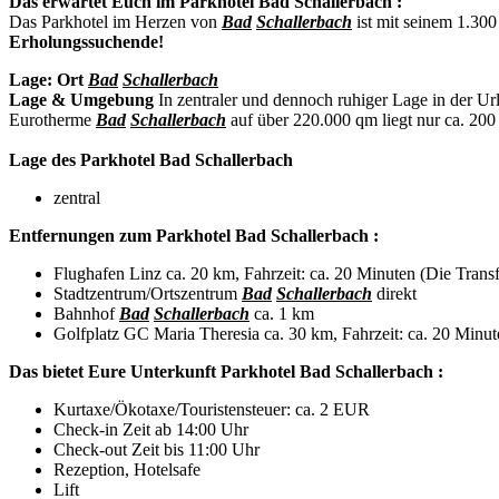
Das erwartet Euch im Parkhotel Bad Schallerbach :
Das Parkhotel im Herzen von
Bad
Schallerbach
ist mit seinem 1.30
Erholungssuchende!
Lage:
Ort
Bad
Schallerbach
Lage & Umgebung
In zentraler und dennoch ruhiger Lage in der Ur
Eurotherme
Bad
Schallerbach
auf über 220.000 qm liegt nur ca. 20
Lage des Parkhotel Bad Schallerbach
zentral
Entfernungen zum Parkhotel Bad Schallerbach :
Flughafen Linz ca. 20 km, Fahrzeit: ca. 20 Minuten (Die Trans
Stadtzentrum/Ortszentrum
Bad
Schallerbach
direkt
Bahnhof
Bad
Schallerbach
ca. 1 km
Golfplatz GC Maria Theresia ca. 30 km, Fahrzeit: ca. 20 Minut
Das bietet Eure Unterkunft Parkhotel Bad Schallerbach :
Kurtaxe/Ökotaxe/Touristensteuer: ca. 2 EUR
Check-in Zeit ab 14:00 Uhr
Check-out Zeit bis 11:00 Uhr
Rezeption, Hotelsafe
Lift