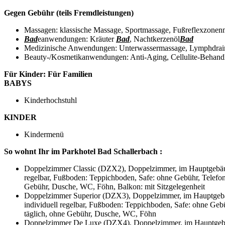
Gegen Gebühr (teils Fremdleistungen)
Massagen: klassische Massage, Sportmassage, Fußreflexzon
Bad
eanwendungen: Kräuter
Bad
, Nachtkerzenöl
Bad
Medizinische Anwendungen: Unterwassermassage, Lymphdrain
Beauty-/Kosmetikanwendungen: Anti-Aging, Cellulite-Behandl
Für Kinder:
Für Familien
BABYS
Kinderhochstuhl
KINDER
Kindermenü
So wohnt Ihr im Parkhotel Bad Schallerbach :
Doppelzimmer Classic (DZX2), Doppelzimmer, im Hauptgebäude,
regelbar, Fußboden: Teppichboden, Safe: ohne Gebühr, Telefon
Gebühr, Dusche, WC, Föhn, Balkon: mit Sitzgelegenheit
Doppelzimmer Superior (DZX3), Doppelzimmer, im Hauptgebäude
individuell regelbar, Fußboden: Teppichboden, Safe: ohne Geb
täglich, ohne Gebühr, Dusche, WC, Föhn
Doppelzimmer De Luxe (DZX4), Doppelzimmer, im Hauptgebäude