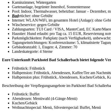
Kaminzimmer, Wintergarten
Gartenanlage, begrünter Innenhof, Sonnenterrasse
Pool: Indoor, Thermalwasser, beheizbar: Januar – Dezember, 
Bad
etücher: ohne Gebühr
Internet: WLAN/WiFi, im gesamten Hotel (Anlage): ohne Geb
Wäscheservice: gegen Gebühr
Zahlungsarten: TUI Card / VISA, MasterCard, EC Karte/Maes
Haustier: Hund erlaubt: pro Tag ca. 15 EUR, Reservierung no
Parkmöglichkeiten: Parkplatz (nach Verfügbarkeit), unbewach
Tagungseinrichtungen: Konferenzräume: 5, klimatisierte Tagu
Gebäudeanzahl: 1, Etagen: 4, Zimmer: 70
Landeskategorie: 4 Sterne
Eure Unterkunft Parkhotel Bad Schallerbach bietet folgende Ve
Frühstück: Frühstück
Halbpension: Frühstück, Abendessen, Kaffee/Tee am Nachmitt
Halbpension plus: Frühstück, Abendessen, Kuchen/Gebäck, K
Beschreibung der Verpflegungsangebote im Parkhotel Bad Schallerba
Frühstück: Buffet
Abendessen: Menüwahl (4-Gänge-Menü)
Kuchen/Gebäck
Weihnachtsspecial: Menü, Silvesterspecial: Buffet, Menü