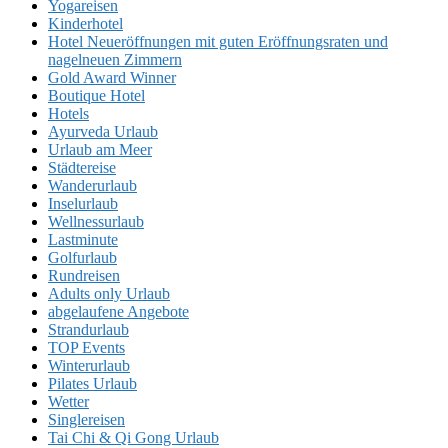
Yogareisen
Kinderhotel
Hotel Neueröffnungen mit guten Eröffnungsraten und
nagelneuen Zimmern
Gold Award Winner
Boutique Hotel
Hotels
Ayurveda Urlaub
Urlaub am Meer
Städtereise
Wanderurlaub
Inselurlaub
Wellnessurlaub
Lastminute
Golfurlaub
Rundreisen
Adults only Urlaub
abgelaufene Angebote
Strandurlaub
TOP Events
Winterurlaub
Pilates Urlaub
Wetter
Singlereisen
Tai Chi & Qi Gong Urlaub