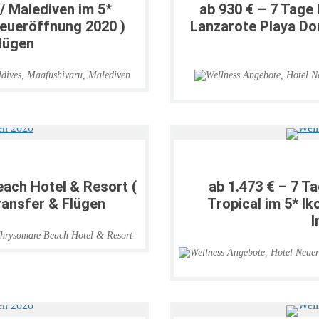
/ Malediven im 5*
ab 930 € – 7 Tage 
Neueröffnung 2020 )
Lanzarote Playa Dor
Flügen
dives
,
Maafushivaru
,
Malediven
ach Hotel & Resort (
ab 1.473 € – 7 T
ransfer & Flügen
Tropical im 5* Ik
I
hrysomare Beach Hotel & Resort