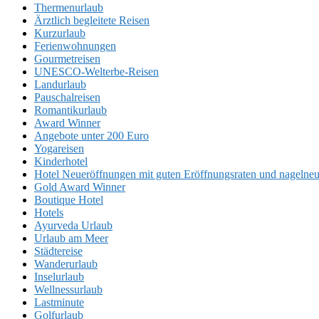
Thermenurlaub
Ärztlich begleitete Reisen
Kurzurlaub
Ferienwohnungen
Gourmetreisen
UNESCO-Welterbe-Reisen
Landurlaub
Pauschalreisen
Romantikurlaub
Award Winner
Angebote unter 200 Euro
Yogareisen
Kinderhotel
Hotel Neueröffnungen mit guten Eröffnungsraten und nageln
Gold Award Winner
Boutique Hotel
Hotels
Ayurveda Urlaub
Urlaub am Meer
Städtereise
Wanderurlaub
Inselurlaub
Wellnessurlaub
Lastminute
Golfurlaub