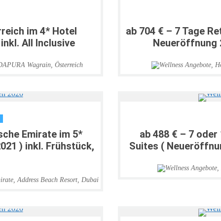
reich im 4* Hotel
ab 704 € – 7 Tage Re
kl. All Inclusive
Neueröffnung 2
ADAPURA Wagrain
,
Österreich
ische Emirate im 5*
ab 488 € – 7 oder
1 ) inkl. Frühstück,
Suites ( Neueröffnun
irate
,
Address Beach Resort
,
Dubai