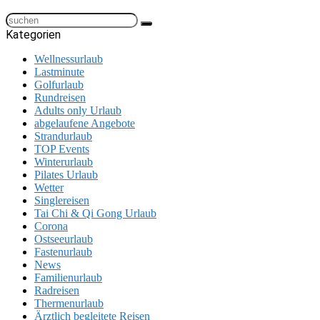
Kategorien
Wellnessurlaub
Lastminute
Golfurlaub
Rundreisen
Adults only Urlaub
abgelaufene Angebote
Strandurlaub
TOP Events
Winterurlaub
Pilates Urlaub
Wetter
Singlereisen
Tai Chi & Qi Gong Urlaub
Corona
Ostseeurlaub
Fastenurlaub
News
Familienurlaub
Radreisen
Thermenurlaub
Ärztlich begleitete Reisen