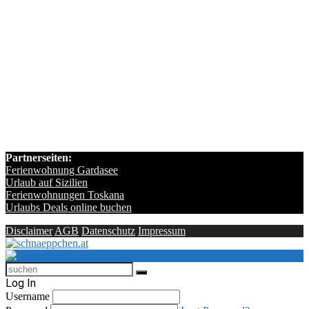
Partnerseiten:
Ferienwohnung Gardasee
Urlaub auf Sizilien
Ferienwohnungen Toskana
Urlaubs Deals online buchen
Disclaimer
AGB
Datenschutz
Impressum
Log In
Username