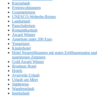
Kurzurlaub
Ferienwohnungen
Gourmetreisen
UNESCO-Welterbe-Reisen
Landurlaub
Pauschalreisen
Romantikurlaub
Award Winner
Angebote unter 200 Euro
Yogareisen
Kinderhotel
Hotel Neueröffnungen mit guten Eröffnungsraten und
nagelneuen Zimmern
Gold Award Winner
Boutique Hotel
Hotels
Ayurveda Urlaub
Urlaub am Meer
Städtereise
Wanderurlaub
Inselurlaub