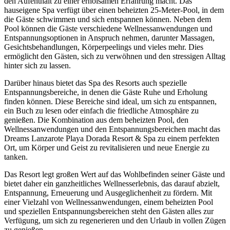
den Aufenthalt zu einer erholsamen Erfahrung macht. Das
hauseigene Spa verfügt über einen beheizten 25-Meter-Pool, in dem
die Gäste schwimmen und sich entspannen können. Neben dem
Pool können die Gäste verschiedene Wellnessanwendungen und
Entspannungsoptionen in Anspruch nehmen, darunter Massagen,
Gesichtsbehandlungen, Körperpeelings und vieles mehr. Dies
ermöglicht den Gästen, sich zu verwöhnen und den stressigen Alltag
hinter sich zu lassen.
Darüber hinaus bietet das Spa des Resorts auch spezielle
Entspannungsbereiche, in denen die Gäste Ruhe und Erholung
finden können. Diese Bereiche sind ideal, um sich zu entspannen,
ein Buch zu lesen oder einfach die friedliche Atmosphäre zu
genießen. Die Kombination aus dem beheizten Pool, den
Wellnessanwendungen und den Entspannungsbereichen macht das
Dreams Lanzarote Playa Dorada Resort & Spa zu einem perfekten
Ort, um Körper und Geist zu revitalisieren und neue Energie zu
tanken.
Das Resort legt großen Wert auf das Wohlbefinden seiner Gäste und
bietet daher ein ganzheitliches Wellnesserlebnis, das darauf abzielt,
Entspannung, Erneuerung und Ausgeglichenheit zu fördern. Mit
einer Vielzahl von Wellnessanwendungen, einem beheizten Pool
und speziellen Entspannungsbereichen steht den Gästen alles zur
Verfügung, um sich zu regenerieren und den Urlaub in vollen Zügen
zu genießen.