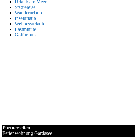
Urlaub am Meer
Städtereise
Wanderurlaub
Inselurlaub
Wellnessurlaub
Lastminute
Golfurlaub
Partnerseiten:
Ferienwohnung Gardasee