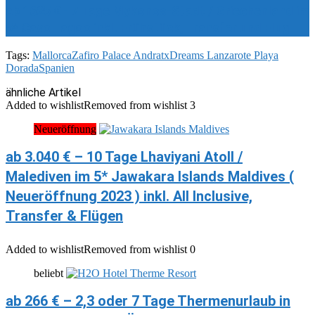
ab 1625 € - 7 Tage Mykonos-Stadt / Griechenland im
5* Cavo Tagoo inkl. Frühstück, Transfer und Flug
Tags:
Mallorca
Zafiro Palace Andratx
Dreams Lanzarote Playa
Dorada
Spanien
ähnliche Artikel
Added to wishlist
Removed from wishlist
3
Neueröffnung
ab 3.040 € – 10 Tage Lhaviyani Atoll /
Malediven im 5* Jawakara Islands Maldives (
Neueröffnung 2023 ) inkl. All Inclusive,
Transfer & Flügen
Added to wishlist
Removed from wishlist
0
beliebt
ab 266 € – 2,3 oder 7 Tage Thermenurlaub in