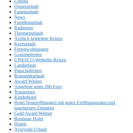
Corona
Ostseeurlaub
Fastenurlaub
News
Familienurlaub
Radreisen
Thermenurlaub
Ärztlich begleitete Reisen
Kurzurlaub
Ferienwohnungen
Gourmetreisen
UNESCO-Welterbe-Reisen
Landurlaub
Pauschalreisen
Romantikurlaub
Award Winner
Angebote unter 200 Euro
Yogareisen
Kinderhotel
Hotel Neueröffnungen mit guten Eröffnungsraten und
nagelneuen Zimmern
Gold Award Winner
Boutique Hotel
Hotels
Ayurveda Urlaub