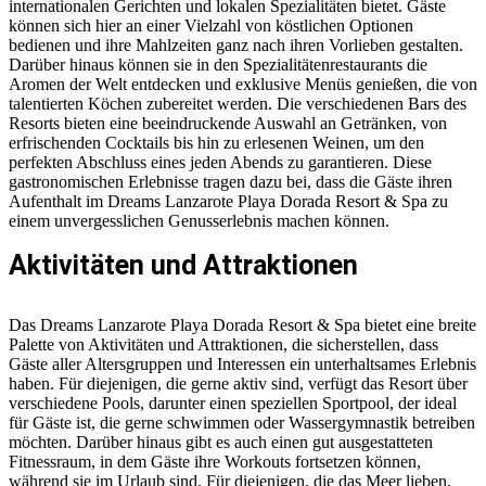
internationalen Gerichten und lokalen Spezialitäten bietet. Gäste
können sich hier an einer Vielzahl von köstlichen Optionen
bedienen und ihre Mahlzeiten ganz nach ihren Vorlieben gestalten.
Darüber hinaus können sie in den Spezialitätenrestaurants die
Aromen der Welt entdecken und exklusive Menüs genießen, die von
talentierten Köchen zubereitet werden. Die verschiedenen Bars des
Resorts bieten eine beeindruckende Auswahl an Getränken, von
erfrischenden Cocktails bis hin zu erlesenen Weinen, um den
perfekten Abschluss eines jeden Abends zu garantieren. Diese
gastronomischen Erlebnisse tragen dazu bei, dass die Gäste ihren
Aufenthalt im Dreams Lanzarote Playa Dorada Resort & Spa zu
einem unvergesslichen Genusserlebnis machen können.
Aktivitäten und Attraktionen
Das Dreams Lanzarote Playa Dorada Resort & Spa bietet eine breite
Palette von Aktivitäten und Attraktionen, die sicherstellen, dass
Gäste aller Altersgruppen und Interessen ein unterhaltsames Erlebnis
haben. Für diejenigen, die gerne aktiv sind, verfügt das Resort über
verschiedene Pools, darunter einen speziellen Sportpool, der ideal
für Gäste ist, die gerne schwimmen oder Wassergymnastik betreiben
möchten. Darüber hinaus gibt es auch einen gut ausgestatteten
Fitnessraum, in dem Gäste ihre Workouts fortsetzen können,
während sie im Urlaub sind. Für diejenigen, die das Meer lieben,