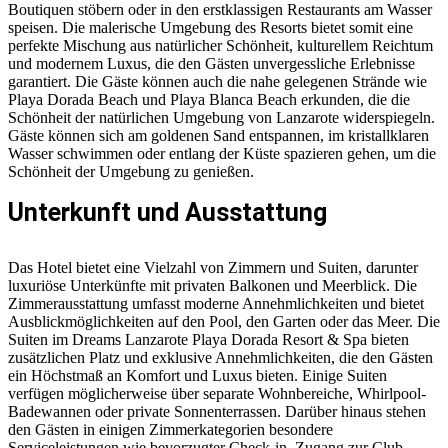
Boutiquen stöbern oder in den erstklassigen Restaurants am Wasser
speisen. Die malerische Umgebung des Resorts bietet somit eine
perfekte Mischung aus natürlicher Schönheit, kulturellem Reichtum
und modernem Luxus, die den Gästen unvergessliche Erlebnisse
garantiert. Die Gäste können auch die nahe gelegenen Strände wie
Playa Dorada Beach und Playa Blanca Beach erkunden, die die
Schönheit der natürlichen Umgebung von Lanzarote widerspiegeln.
Gäste können sich am goldenen Sand entspannen, im kristallklaren
Wasser schwimmen oder entlang der Küste spazieren gehen, um die
Schönheit der Umgebung zu genießen.
Unterkunft und Ausstattung
Das Hotel bietet eine Vielzahl von Zimmern und Suiten, darunter
luxuriöse Unterkünfte mit privaten Balkonen und Meerblick. Die
Zimmerausstattung umfasst moderne Annehmlichkeiten und bietet
Ausblickmöglichkeiten auf den Pool, den Garten oder das Meer. Die
Suiten im Dreams Lanzarote Playa Dorada Resort & Spa bieten
zusätzlichen Platz und exklusive Annehmlichkeiten, die den Gästen
ein Höchstmaß an Komfort und Luxus bieten. Einige Suiten
verfügen möglicherweise über separate Wohnbereiche, Whirlpool-
Badewannen oder private Sonnenterrassen. Darüber hinaus stehen
den Gästen in einigen Zimmerkategorien besondere
Serviceleistungen wie bevorzugter Check-in, Zugang zur Club