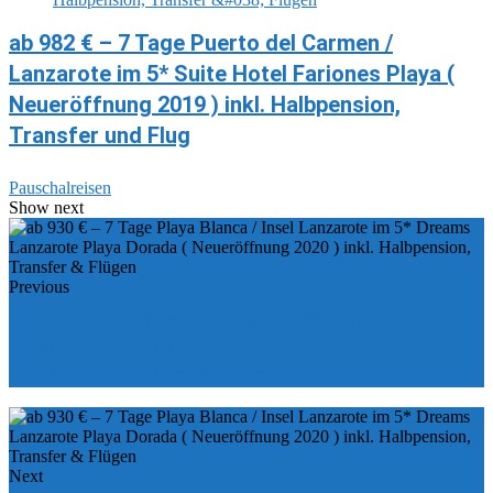
ab 982 € – 7 Tage Puerto del Carmen /
Lanzarote im 5* Suite Hotel Fariones Playa (
Neueröffnung 2019 ) inkl. Halbpension,
Transfer und Flug
Pauschalreisen
Show next
Previous
ab 1.405 € - 7 Tage Es Canar / Insel Ibiza im 4,5*
Bless Hotel Ibiza ( Neueröffnung 2019 ) inkl.
Frühstück, Transfer & Flügen
Next