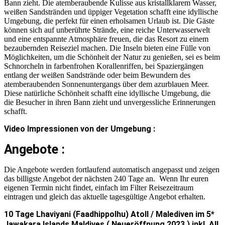
Bann zieht. Die atemberaubende Kulisse aus kristallklarem Wasser,
weißen Sandstränden und üppiger Vegetation schafft eine idyllische
Umgebung, die perfekt für einen erholsamen Urlaub ist. Die Gäste
können sich auf unberührte Strände, eine reiche Unterwasserwelt
und eine entspannte Atmosphäre freuen, die das Resort zu einem
bezaubernden Reiseziel machen. Die Inseln bieten eine Fülle von
Möglichkeiten, um die Schönheit der Natur zu genießen, sei es beim
Schnorcheln in farbenfrohen Korallenriffen, bei Spaziergängen
entlang der weißen Sandstrände oder beim Bewundern des
atemberaubenden Sonnenuntergangs über dem azurblauen Meer.
Diese natürliche Schönheit schafft eine idyllische Umgebung, die
die Besucher in ihren Bann zieht und unvergessliche Erinnerungen
schafft.
Video Impressionen von der Umgebung :
Angebote :
Die Angebote werden fortlaufend automatisch angepasst und zeigen
das billigste Angebot der nächsten 240 Tage an. Wenn Ihr euren
eigenen Termin nicht findet, einfach im Filter Reisezeitraum
eintragen und gleich das aktuelle tagesgültige Angebot erhalten.
10 Tage Lhaviyani (Faadhippolhu) Atoll / Malediven im 5*
Jawakara Islands Maldives ( Neueröffnung 2023 ) inkl. All