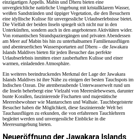
einzigartigen Appells. Mabin und Dheru bieten eine
unvergleichliche natürliche Umgebung mit kristallklarem Wasser,
weißen Sandstränden und üppiger Vegetation, die den Besuchern
eine idyllische Kulisse für unvergessliche Urlaubserlebnisse bietet.
Die Vielfalt der beiden Inseln spiegelt sich nicht nur in den
Unterkünften, sondern auch in den angebotenen Aktivitäten wider.
Von romantischen Strandspaziergängen und privaten Abendessen
am Meer auf Mabin bis hin zu unterhaltsamen Familienausflügen
und abenteuerlichen Wassersportarten auf Dheru – die Jawakara
Islands Maldives bieten für jeden Besucher das perfekte
Urlaubserlebnis inmitten einer zauberhaften Kulisse und einer
warmen, einladenden Atmosphäre.
Ein weiteres beeindruckendes Merkmal der Lage der Jawakara
Islands Maldives ist ihre Nähe zu einigen der besten Tauchspots im
Indischen Ozean. Die atemberaubende Unterwasserwelt rund um
die Inseln beherbergt eine Vielzahl von Meereslebewesen, darunter
bunte Korallen, faszinierende Fischarten und majestätische
Meeresbewohner wie Mantarochen und Walhaie. Tauchbegeisterte
Besucher haben die Möglichkeit, diese faszinierende Welt bei
Tauchausflügen zu erkunden, die von erfahrenen Tauchlehrern
begleitet werden und unvergessliche Einblicke in die
Meeresumgebung bieten.
Neueröffnung der Jawakara Islands