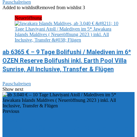
Pauschalreisen
Added to wishlist
Removed from wishlist
3
Neueröffnung
ab 6365 € – 9 Tage Bolifushi / Malediven im 6*
OZEN Reserve Bolifushi inkl. Earth Pool Villa
Sunrise, All Inclusive, Transfer & Flügen
Pauschalreisen
Show next
Previous
ab 266 € - 2,3 oder 7 Tage Thermenurlaub in Bad
Waltersdorf / Österreich im 3* H2O Hotel Therme
Resort mit Therme & Halbpension