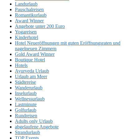
Landurlaub
Pauschalreisen
Romantikurlaub
Award Winner
Angebote unter 200 Euro
Yogareisen
Kinderhotel
Hotel Neueröffnungen mit guten Eröffnungsraten und
nagelneuen Zimmern
Gold Award Winner
Boutique Hotel
Hotels
Ayurveda Urlaub
Urlaub am Meer
Städtereise
Wanderurlaub
Inselurlaub
Wellnessurlaub
Lastminute
Golfurlaub
Rundreisen
Adults only Urlaub
abgelaufene Angebote
Strandurlaub
TOP Events