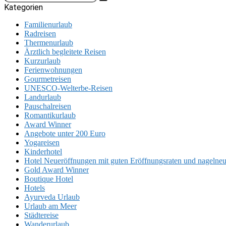
Kategorien
Familienurlaub
Radreisen
Thermenurlaub
Ärztlich begleitete Reisen
Kurzurlaub
Ferienwohnungen
Gourmetreisen
UNESCO-Welterbe-Reisen
Landurlaub
Pauschalreisen
Romantikurlaub
Award Winner
Angebote unter 200 Euro
Yogareisen
Kinderhotel
Hotel Neueröffnungen mit guten Eröffnungsraten und nageln
Gold Award Winner
Boutique Hotel
Hotels
Ayurveda Urlaub
Urlaub am Meer
Städtereise
Wanderurlaub