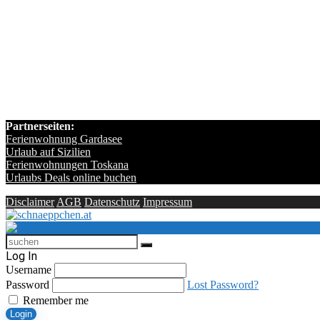
Partnerseiten:
Ferienwohnung Gardasee
Urlaub auf Sizilien
Ferienwohnungen Toskana
Urlaubs Deals online buchen
Disclaimer
AGB
Datenschutz
Impressum
Log In
Username
Password
Lost Password?
Remember me
Login