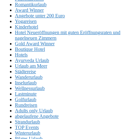
Romantikurlaub
Award Winner
Angebote unter 200 Euro
Yogareisen
Kinderhotel
Hotel Neueröffnungen mit guten Eröffnungsraten und
nagelneuen Zimmern
Gold Award Winner
Boutique Hotel
Hotels
Ayurveda Urlaub
Urlaub am Meer
Städtereise
Wanderurlaub
Inselurlaub
Wellnessurlaub
Lastminute
Golfurlaub
Rundreisen
Adults only Urlaub
abgelaufene Angebote
Strandurlaub
TOP Events
Winterurlaub
Pilates Urlaub