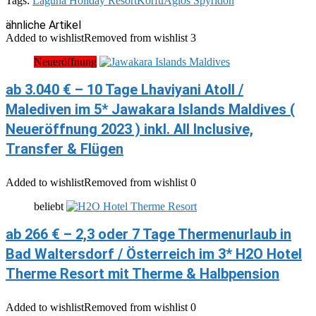
Tags:
Laguna Holiday Resort
Korfu
Agios Spyridon
ähnliche Artikel
Added to wishlist
Removed from wishlist
3
Neueröffnung
ab 3.040 € – 10 Tage Lhaviyani Atoll /
Malediven im 5* Jawakara Islands Maldives (
Neueröffnung 2023 ) inkl. All Inclusive,
Transfer & Flügen
Added to wishlist
Removed from wishlist
0
beliebt
ab 266 € – 2,3 oder 7 Tage Thermenurlaub in
Bad Waltersdorf / Österreich im 3* H2O Hotel
Therme Resort mit Therme & Halbpension
Added to wishlist
Removed from wishlist
0