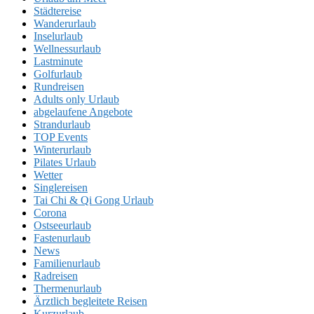
Städtereise
Wanderurlaub
Inselurlaub
Wellnessurlaub
Lastminute
Golfurlaub
Rundreisen
Adults only Urlaub
abgelaufene Angebote
Strandurlaub
TOP Events
Winterurlaub
Pilates Urlaub
Wetter
Singlereisen
Tai Chi & Qi Gong Urlaub
Corona
Ostseeurlaub
Fastenurlaub
News
Familienurlaub
Radreisen
Thermenurlaub
Ärztlich begleitete Reisen
Kurzurlaub