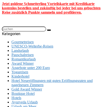
Jetzt goldene Schmetterling Vorteilskarte mit Kreditkarte
kostenlos bestellen und zukünftig bei jeder bei uns gebuchten
Reise zusätzlich Punkte sammeln und profitieren.
Kategorien
Gourmetreisen
UNESCO-Welterbe-Reisen
Landurlaub
Pauschalreisen
Romantikurlaub
Award Winner
Angebote unter 200 Euro
Yogareisen
Kinderhotel
Hotel Neueröffnungen mit guten Eröffnungsraten und
nagelneuen Zimmern
Gold Award Winner
Boutique Hotel
Hotels
Ayurveda Urlaub
Urlaub am Meer