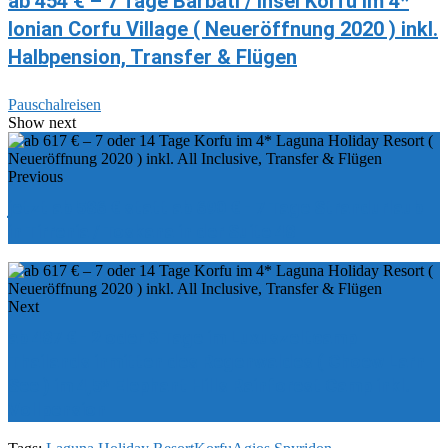
ab 454 € – 7 Tage Barbati / Insel Korfu im 4*
Ionian Corfu Village ( Neueröffnung 2020 ) inkl.
Halbpension, Transfer & Flügen
Pauschalreisen
Show next
Previous
jetzt ab 586 € statt ab 690 € - 7 Tage Strandurlaub
in Tirrenia / Toskana in der Suite 48
Next
ab 487 € - 2 oder 3 Tage im Luxuszeltcamp
Thailands inmitten des Regenwaldes ( Choew Larn
See ) im 4,5* Elephant Hills Rainforest Camp inkl.
Vollpension