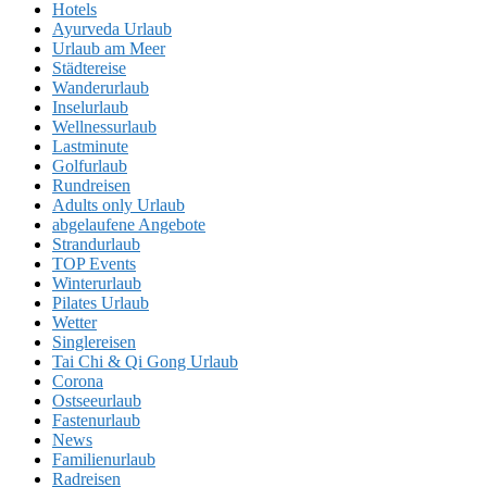
Hotels
Ayurveda Urlaub
Urlaub am Meer
Städtereise
Wanderurlaub
Inselurlaub
Wellnessurlaub
Lastminute
Golfurlaub
Rundreisen
Adults only Urlaub
abgelaufene Angebote
Strandurlaub
TOP Events
Winterurlaub
Pilates Urlaub
Wetter
Singlereisen
Tai Chi & Qi Gong Urlaub
Corona
Ostseeurlaub
Fastenurlaub
News
Familienurlaub
Radreisen