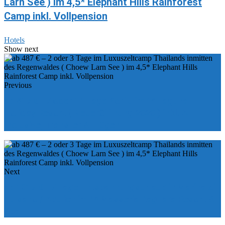
Larn See ) im 4,5* Elephant Hills Rainforest
Camp inkl. Vollpension
Hotels
Show next
Previous
ab 617 € - 7 oder 14 Tage Korfu im 4* Laguna
Holiday Resort ( Neueröffnung 2020 ) inkl. All
Inclusive, Transfer & Flügen
Next
ab 1017 € - 7 Tage Entspannungsurlaub in Marina di
Pulsano / Apulien im 4* Masseria Bagnara Resort &
Spa