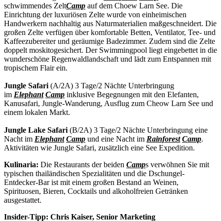
schwimmendes Zelt
Camp
auf dem Choew Larn See. Die
Einrichtung der luxuriösen Zelte wurde von einheimischen
Handwerkern nachhaltig aus Naturmaterialien maßgeschneidert. Die
großen Zelte verfügen über komfortable Betten, Ventilator, Tee- und
Kaffeezubereiter und geräumige Badezimmer. Zudem sind die Zelte
doppelt moskitogesichert. Der Swimmingpool liegt eingebettet in die
wunderschöne Regenwaldlandschaft und lädt zum Entspannen mit
tropischem Flair ein.
Jungle Safari
(A/2A) 3 Tage/2 Nächte Unterbringung
im
Elephant
Camp
inklusive Begegnungen mit den Elefanten,
Kanusafari, Jungle-Wanderung, Ausflug zum Cheow Larn See und
einem lokalen Markt.
Jungle Lake Safari
(B/2A) 3 Tage/2 Nächte Unterbringung eine
Nacht im
Elephant
Camp
und eine Nacht im
Rainforest
Camp
.
Aktivitäten wie Jungle Safari, zusätzlich eine See Expedition.
Kulinaria:
Die Restaurants der beiden
Camp
s verwöhnen Sie mit
typischen thailändischen Spezialitäten und die Dschungel-
Entdecker-Bar ist mit einem großen Bestand an Weinen,
Spirituosen, Bieren, Cocktails und alkoholfreien Getränken
ausgestattet.
Insider-Tipp:
Chris Kaiser, Senior Marketing