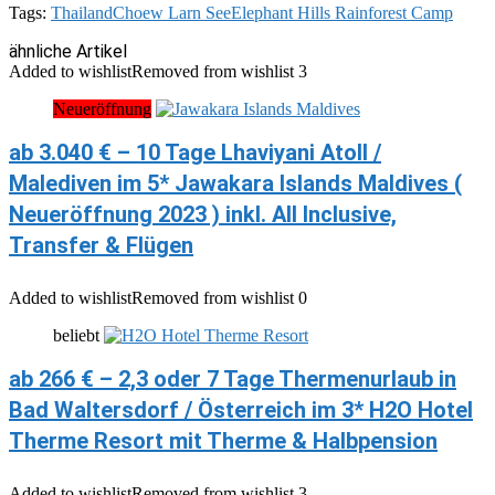
Tags:
Thailand
Choew Larn See
Elephant Hills Rainforest Camp
ähnliche Artikel
Added to wishlist
Removed from wishlist
3
Neueröffnung
ab 3.040 € – 10 Tage Lhaviyani Atoll /
Malediven im 5* Jawakara Islands Maldives (
Neueröffnung 2023 ) inkl. All Inclusive,
Transfer & Flügen
Added to wishlist
Removed from wishlist
0
beliebt
ab 266 € – 2,3 oder 7 Tage Thermenurlaub in
Bad Waltersdorf / Österreich im 3* H2O Hotel
Therme Resort mit Therme & Halbpension
Added to wishlist
Removed from wishlist
3