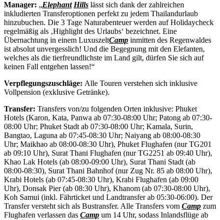
Manager:
„
Elephant
Hills
lässt sich dank der zahlreichen
inkludierten Transferoptionen perfekt zu jedem Thailandurlaub
hinzubuchen. Die 3 Tage Naturabenteuer werden auf Holidaycheck
regelmäßig als ‚Highlight des Urlaubs‘ bezeichnet. Eine
Übernachtung in einem Luxuszelt
Camp
inmitten des Regenwaldes
ist absolut unvergesslich! Und die Begegnung mit den Elefanten,
welches als die tierfreundlichste im Land gilt, dürfen Sie sich auf
keinen Fall entgehen lassen!“
Verpflegungszuschläge:
Alle Touren verstehen sich inklusive
Vollpension (exklusive Getränke).
Transfer:
Transfers von/zu folgenden Orten inklusive: Phuket
Hotels (Karon, Kata, Panwa ab 07:30-08:00 Uhr; Patong ab 07:30-
08:00 Uhr; Phuket Stadt ab 07:30-08:00 Uhr; Kamala, Surin,
Bangtao, Laguna ab 07:45-08:30 Uhr; Naiyang ab 08:00-08:30
Uhr; Maikhao ab 08:00-08:30 Uhr), Phuket Flughafen (nur TG201
ab 09:10 Uhr), Surat Thani Flughafen (nur TG2251 ab 09:40 Uhr),
Khao Lak Hotels (ab 08:00-09:00 Uhr), Surat Thani Stadt (ab
08:00-08:30), Surat Thani Bahnhof (nur Zug Nr. 85 ab 08:00 Uhr),
Krabi Hotels (ab 07:45-08:30 Uhr), Krabi Flughafen (ab 09:00
Uhr), Donsak Pier (ab 08:30 Uhr), Khanom (ab 07:30-08:00 Uhr),
Koh Samui (inkl. Fährticket und Landtransfer ab 05:30-06:00). Der
Transfer versteht sich als Bustransfer. Alle Transfers vom
Camp
zum
Flughafen verlassen das
Camp
um 14 Uhr, sodass Inlandsflüge ab