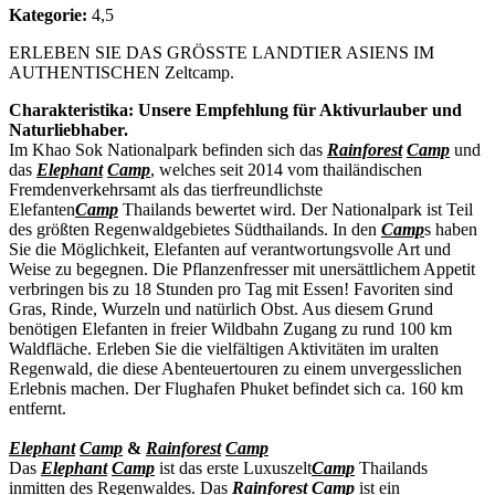
Kategorie:
4,5
ERLEBEN SIE DAS GRÖSSTE LANDTIER ASIENS IM
AUTHENTISCHEN Zeltcamp.
Charakteristika:
Unsere Empfehlung für Aktivurlauber und
Naturliebhaber.
Im Khao Sok Nationalpark befinden sich das
Rainforest
Camp
und
das
Elephant
Camp
, welches seit 2014 vom thailändischen
Fremdenverkehrsamt als das tierfreundlichste
Elefanten
Camp
Thailands bewertet wird. Der Nationalpark ist Teil
des größten Regenwaldgebietes Südthailands. In den
Camp
s haben
Sie die Möglichkeit, Elefanten auf verantwortungsvolle Art und
Weise zu begegnen. Die Pflanzenfresser mit unersättlichem Appetit
verbringen bis zu 18 Stunden pro Tag mit Essen! Favoriten sind
Gras, Rinde, Wurzeln und natürlich Obst. Aus diesem Grund
benötigen Elefanten in freier Wildbahn Zugang zu rund 100 km
Waldfläche. Erleben Sie die vielfältigen Aktivitäten im uralten
Regenwald, die diese Abenteuertouren zu einem unvergesslichen
Erlebnis machen. Der Flughafen Phuket befindet sich ca. 160 km
entfernt.
Elephant
Camp
&
Rainforest
Camp
Das
Elephant
Camp
ist das erste Luxuszelt
Camp
Thailands
inmitten des Regenwaldes. Das
Rainforest
Camp
ist ein