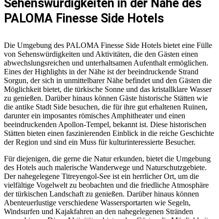
Sehenswürdigkeiten in der Nähe des
PALOMA Finesse Side Hotels
Die Umgebung des PALOMA Finesse Side Hotels bietet eine Fülle
von Sehenswürdigkeiten und Aktivitäten, die den Gästen einen
abwechslungsreichen und unterhaltsamen Aufenthalt ermöglichen.
Eines der Highlights in der Nähe ist der beeindruckende Strand
Sorgun, der sich in unmittelbarer Nähe befindet und den Gästen die
Möglichkeit bietet, die türkische Sonne und das kristallklare Wasser
zu genießen. Darüber hinaus können Gäste historische Stätten wie
die antike Stadt Side besuchen, die für ihre gut erhaltenen Ruinen,
darunter ein imposantes römisches Amphitheater und einen
beeindruckenden Apollon-Tempel, bekannt ist. Diese historischen
Stätten bieten einen faszinierenden Einblick in die reiche Geschichte
der Region und sind ein Muss für kulturinteressierte Besucher.
Für diejenigen, die gerne die Natur erkunden, bietet die Umgebung
des Hotels auch malerische Wanderwege und Naturschutzgebiete.
Der nahegelegene Titreyengol-See ist ein herrlicher Ort, um die
vielfältige Vogelwelt zu beobachten und die friedliche Atmosphäre
der türkischen Landschaft zu genießen. Darüber hinaus können
Abenteuerlustige verschiedene Wassersportarten wie Segeln,
Windsurfen und Kajakfahren an den nahegelegenen Stränden