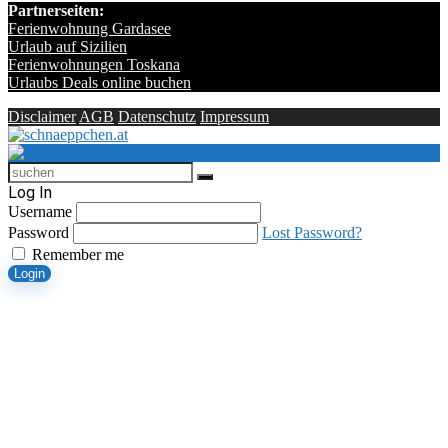
Partnerseiten:
Ferienwohnung Gardasee
Urlaub auf Sizilien
Ferienwohnungen Toskana
Urlaubs Deals online buchen
Disclaimer
AGB
Datenschutz
Impressum
Log In
Username
Password
Lost Password?
Remember me
Login