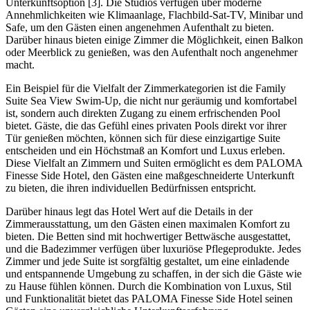
Unterkunftsoption [3]. Die Studios verfügen über moderne
Annehmlichkeiten wie Klimaanlage, Flachbild-Sat-TV, Minibar und
Safe, um den Gästen einen angenehmen Aufenthalt zu bieten.
Darüber hinaus bieten einige Zimmer die Möglichkeit, einen Balkon
oder Meerblick zu genießen, was den Aufenthalt noch angenehmer
macht.
Ein Beispiel für die Vielfalt der Zimmerkategorien ist die Family
Suite Sea View Swim-Up, die nicht nur geräumig und komfortabel
ist, sondern auch direkten Zugang zu einem erfrischenden Pool
bietet. Gäste, die das Gefühl eines privaten Pools direkt vor ihrer
Tür genießen möchten, können sich für diese einzigartige Suite
entscheiden und ein Höchstmaß an Komfort und Luxus erleben.
Diese Vielfalt an Zimmern und Suiten ermöglicht es dem PALOMA
Finesse Side Hotel, den Gästen eine maßgeschneiderte Unterkunft
zu bieten, die ihren individuellen Bedürfnissen entspricht.
Darüber hinaus legt das Hotel Wert auf die Details in der
Zimmerausstattung, um den Gästen einen maximalen Komfort zu
bieten. Die Betten sind mit hochwertiger Bettwäsche ausgestattet,
und die Badezimmer verfügen über luxuriöse Pflegeprodukte. Jedes
Zimmer und jede Suite ist sorgfältig gestaltet, um eine einladende
und entspannende Umgebung zu schaffen, in der sich die Gäste wie
zu Hause fühlen können. Durch die Kombination von Luxus, Stil
und Funktionalität bietet das PALOMA Finesse Side Hotel seinen