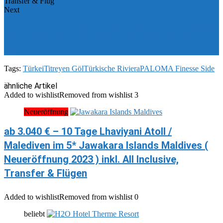
Next
ab 859 € - 7 Tage Entspannungsurlaub auf Sizilien im
4 * ZASH Country Boutique Hotel inkl. Frühstück &
Flug
Tags:
Türkei
Titreyen Göl
Türkische Riviera
PALOMA Finesse Side
ähnliche Artikel
Added to wishlist
Removed from wishlist
3
Neueröffnung
ab 3.040 € – 10 Tage Lhaviyani Atoll /
Malediven im 5* Jawakara Islands Maldives (
Neueröffnung 2023 ) inkl. All Inclusive,
Transfer & Flügen
Added to wishlist
Removed from wishlist
0
beliebt