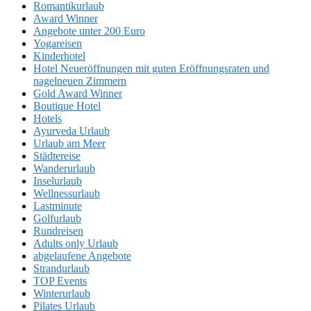
Romantikurlaub
Award Winner
Angebote unter 200 Euro
Yogareisen
Kinderhotel
Hotel Neueröffnungen mit guten Eröffnungsraten und
nagelneuen Zimmern
Gold Award Winner
Boutique Hotel
Hotels
Ayurveda Urlaub
Urlaub am Meer
Städtereise
Wanderurlaub
Inselurlaub
Wellnessurlaub
Lastminute
Golfurlaub
Rundreisen
Adults only Urlaub
abgelaufene Angebote
Strandurlaub
TOP Events
Winterurlaub
Pilates Urlaub