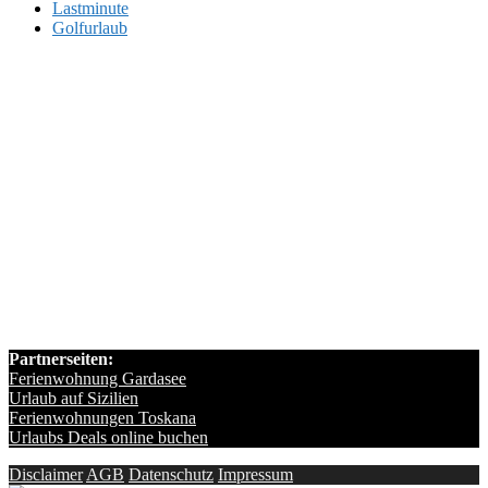
Lastminute
Golfurlaub
Partnerseiten:
Ferienwohnung Gardasee
Urlaub auf Sizilien
Ferienwohnungen Toskana
Urlaubs Deals online buchen
Disclaimer
AGB
Datenschutz
Impressum