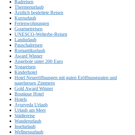
Radreisen
Thermenurlaub
Ärztlich begleitete Reisen
Kurzurlaub
Ferienwohnungen
Gourmetreisen
UNESCO-Welterbe-Reisen
Landurlaub
Pauschalreisen
Romantikurlaub
Award Winner
Angebote unter 200 Euro
Yogareisen
Kinderhotel
Hotel Neueröffnungen mit guten Eröffnungsraten und
nagelneuen Zimmern
Gold Award Winner
Boutique Hotel
Hotels
Ayurveda Urlaub
Urlaub am Meer
Städtereise
Wanderurlaub
Inselurlaub
Wellnessurlaub