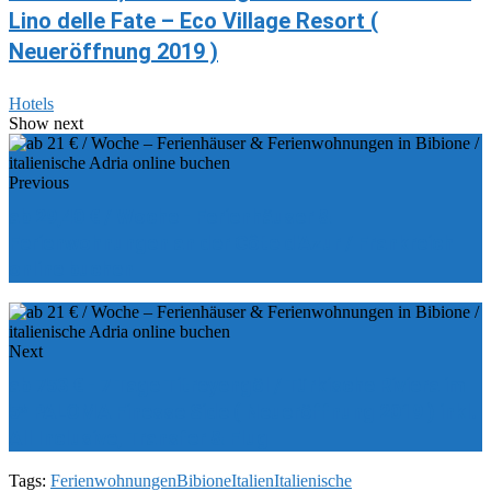
Lino delle Fate – Eco Village Resort (
Neueröffnung 2019 )
Hotels
Show next
Previous
ab 29,40 € / Woche - Ferienhäuser &
Ferienwohnungen an der Côte d'Azur / Frankreich
online buchen
Next
ab 753 € - 7 Tage Titreyengöl / Türkische Riviera im
5* PALOMA Finesse Side ( Neueröffnung 2019 ) inkl.
All Inclusive, Transfer & Flug
Tags:
Ferienwohnungen
Bibione
Italien
Italienische