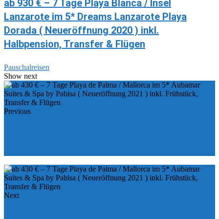
ab 930 € – 7 Tage Playa Blanca / Insel
Lanzarote im 5* Dreams Lanzarote Playa
Dorada ( Neueröffnung 2020 ) inkl.
Halbpension, Transfer & Flügen
Pauschalreisen
Show next
Previous
ab 739 € - 7 oder 14 Tage Kolymbia / Insel Rhodos im
4* TUI KIDS CLUB Atlantica Mikri Poli Rhodos inkl.
All Inclusive, Transfer & Flügen
Next
ab 245 € - 3 oder 7 Tage Aktivurlaub in Neustift im