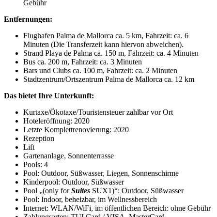
Gebühr
Entfernungen:
Flughafen Palma de Mallorca ca. 5 km, Fahrzeit: ca. 6
Minuten (Die Transferzeit kann hiervon abweichen).
Strand Playa de Palma ca. 150 m, Fahrzeit: ca. 4 Minuten
Bus ca. 200 m, Fahrzeit: ca. 3 Minuten
Bars und Clubs ca. 100 m, Fahrzeit: ca. 2 Minuten
Stadtzentrum/Ortszentrum Palma de Mallorca ca. 12 km
Das bietet Ihre Unterkunft:
Kurtaxe/Ökotaxe/Touristensteuer zahlbar vor Ort
Hoteleröffnung: 2020
Letzte Komplettrenovierung: 2020
Rezeption
Lift
Gartenanlage, Sonnenterrasse
Pools: 4
Pool: Outdoor, Süßwasser, Liegen, Sonnenschirme
Kinderpool: Outdoor, Süßwasser
Pool „(only for
Suites
SUX1)“: Outdoor, Süßwasser
Pool: Indoor, beheizbar, im Wellnessbereich
Internet: WLAN/WiFi, im öffentlichen Bereich: ohne Gebühr
Zahlungsarten: TUI Card / VISA, MasterCard