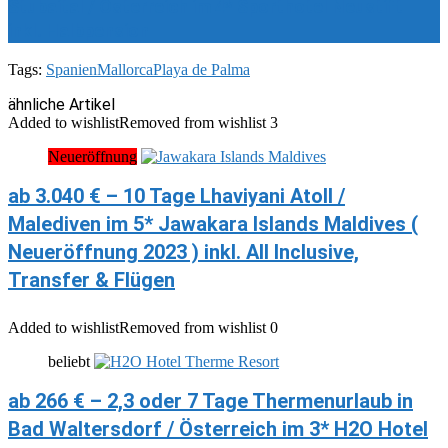
Stubaital / Österreich im 4* Sporthotel Neustift
inkl. Halbpension
Tags:
Spanien
Mallorca
Playa de Palma
ähnliche Artikel
Added to wishlist
Removed from wishlist
3
Neueröffnung
ab 3.040 € – 10 Tage Lhaviyani Atoll /
Malediven im 5* Jawakara Islands Maldives (
Neueröffnung 2023 ) inkl. All Inclusive,
Transfer & Flügen
Added to wishlist
Removed from wishlist
0
beliebt
ab 266 € – 2,3 oder 7 Tage Thermenurlaub in
Bad Waltersdorf / Österreich im 3* H2O Hotel