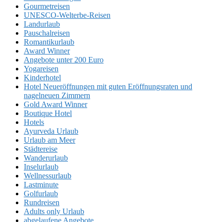
Gourmetreisen
UNESCO-Welterbe-Reisen
Landurlaub
Pauschalreisen
Romantikurlaub
Award Winner
Angebote unter 200 Euro
Yogareisen
Kinderhotel
Hotel Neueröffnungen mit guten Eröffnungsraten und
nagelneuen Zimmern
Gold Award Winner
Boutique Hotel
Hotels
Ayurveda Urlaub
Urlaub am Meer
Städtereise
Wanderurlaub
Inselurlaub
Wellnessurlaub
Lastminute
Golfurlaub
Rundreisen
Adults only Urlaub
abgelaufene Angebote