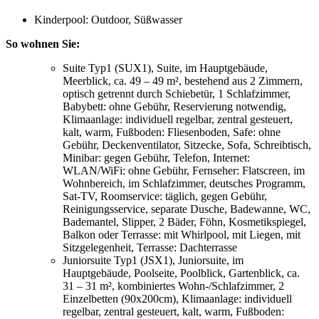
Kinderpool: Outdoor, Süßwasser
So wohnen Sie:
Suite Typ1 (SUX1), Suite, im Hauptgebäude,
Meerblick, ca. 49 – 49 m², bestehend aus 2 Zimmern,
optisch getrennt durch Schiebetür, 1 Schlafzimmer,
Babybett: ohne Gebühr, Reservierung notwendig,
Klimaanlage: individuell regelbar, zentral gesteuert,
kalt, warm, Fußboden: Fliesenboden, Safe: ohne
Gebühr, Deckenventilator, Sitzecke, Sofa, Schreibtisch,
Minibar: gegen Gebühr, Telefon, Internet:
WLAN/WiFi: ohne Gebühr, Fernseher: Flatscreen, im
Wohnbereich, im Schlafzimmer, deutsches Programm,
Sat-TV, Roomservice: täglich, gegen Gebühr,
Reinigungsservice, separate Dusche, Badewanne, WC,
Bademantel, Slipper, 2 Bäder, Föhn, Kosmetikspiegel,
Balkon oder Terrasse: mit Whirlpool, mit Liegen, mit
Sitzgelegenheit, Terrasse: Dachterrasse
Juniorsuite Typ1 (JSX1), Juniorsuite, im
Hauptgebäude, Poolseite, Poolblick, Gartenblick, ca.
31 – 31 m², kombiniertes Wohn-/Schlafzimmer, 2
Einzelbetten (90x200cm), Klimaanlage: individuell
regelbar, zentral gesteuert, kalt, warm, Fußboden: