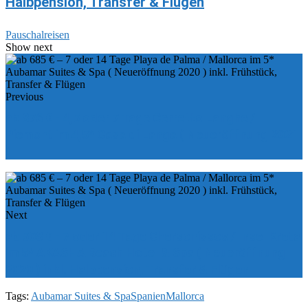
Halbpension, Transfer & Flügen
Pauschalreisen
Show next
Previous
ab 876 € - 4,5 oder 7 Tage Cerretto Langhe /
Piemont im 4,5* Casa di Langa ( Neueröffnung 2021
)
Next
ab 508 € - 7 oder 14 Tage Chersonissos / Insel Kreta
im 5* AKASHA Beach Hotel & Spa ( Neueröffnung
2020 ) inkl. Halbpension, Transfer & Flügen
Tags:
Aubamar Suites & Spa
Spanien
Mallorca