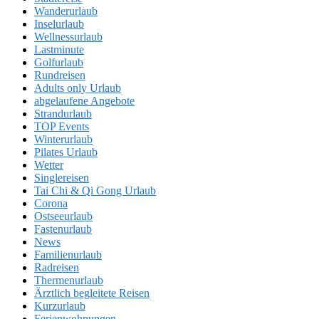
Wanderurlaub
Inselurlaub
Wellnessurlaub
Lastminute
Golfurlaub
Rundreisen
Adults only Urlaub
abgelaufene Angebote
Strandurlaub
TOP Events
Winterurlaub
Pilates Urlaub
Wetter
Singlereisen
Tai Chi & Qi Gong Urlaub
Corona
Ostseeurlaub
Fastenurlaub
News
Familienurlaub
Radreisen
Thermenurlaub
Ärztlich begleitete Reisen
Kurzurlaub
Ferienwohnungen