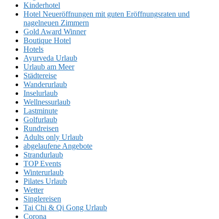
Kinderhotel
Hotel Neueröffnungen mit guten Eröffnungsraten und
nagelneuen Zimmern
Gold Award Winner
Boutique Hotel
Hotels
Ayurveda Urlaub
Urlaub am Meer
Städtereise
Wanderurlaub
Inselurlaub
Wellnessurlaub
Lastminute
Golfurlaub
Rundreisen
Adults only Urlaub
abgelaufene Angebote
Strandurlaub
TOP Events
Winterurlaub
Pilates Urlaub
Wetter
Singlereisen
Tai Chi & Qi Gong Urlaub
Corona