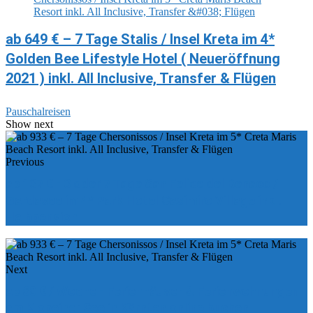
ab 649 € – 7 Tage Stalis / Insel Kreta im 4*
Golden Bee Lifestyle Hotel ( Neueröffnung
2021 ) inkl. All Inclusive, Transfer & Flügen
Pauschalreisen
Show next
Previous
ab 137 € - 3 oder 7 Tage San Felice del Benaco /
Gardasee im 4* Park Hotel Casimiro Village inkl.
Halbpension
Next
ab 60 € / Woche - Ferienhäuser & Ferienwohnungen
am Klopeiner See in Kärnten online buchen