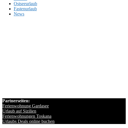
Ostseeurlaub
Fastenurlaub
News
Partnerseiten:
Ferienwohnung Gardasee
Urlaub auf Sizilien
Ferienwohnungen Toskana
Urlaubs Deals online buchen