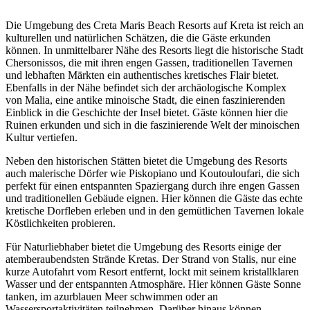
Die Umgebung des Creta Maris Beach Resorts auf Kreta ist reich an
kulturellen und natürlichen Schätzen, die die Gäste erkunden
können. In unmittelbarer Nähe des Resorts liegt die historische Stadt
Chersonissos, die mit ihren engen Gassen, traditionellen Tavernen
und lebhaften Märkten ein authentisches kretisches Flair bietet.
Ebenfalls in der Nähe befindet sich der archäologische Komplex
von Malia, eine antike minoische Stadt, die einen faszinierenden
Einblick in die Geschichte der Insel bietet. Gäste können hier die
Ruinen erkunden und sich in die faszinierende Welt der minoischen
Kultur vertiefen.
Neben den historischen Stätten bietet die Umgebung des Resorts
auch malerische Dörfer wie Piskopiano und Koutouloufari, die sich
perfekt für einen entspannten Spaziergang durch ihre engen Gassen
und traditionellen Gebäude eignen. Hier können die Gäste das echte
kretische Dorfleben erleben und in den gemütlichen Tavernen lokale
Köstlichkeiten probieren.
Für Naturliebhaber bietet die Umgebung des Resorts einige der
atemberaubendsten Strände Kretas. Der Strand von Stalis, nur eine
kurze Autofahrt vom Resort entfernt, lockt mit seinem kristallklaren
Wasser und der entspannten Atmosphäre. Hier können Gäste Sonne
tanken, im azurblauen Meer schwimmen oder an
Wassersportaktivitäten teilnehmen. Darüber hinaus können