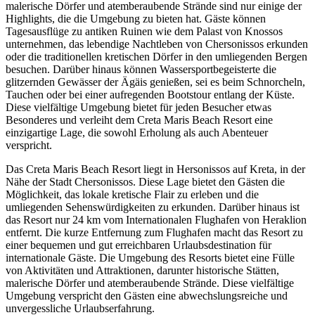
malerische Dörfer und atemberaubende Strände sind nur einige der
Highlights, die die Umgebung zu bieten hat. Gäste können
Tagesausflüge zu antiken Ruinen wie dem Palast von Knossos
unternehmen, das lebendige Nachtleben von Chersonissos erkunden
oder die traditionellen kretischen Dörfer in den umliegenden Bergen
besuchen. Darüber hinaus können Wassersportbegeisterte die
glitzernden Gewässer der Ägäis genießen, sei es beim Schnorcheln,
Tauchen oder bei einer aufregenden Bootstour entlang der Küste.
Diese vielfältige Umgebung bietet für jeden Besucher etwas
Besonderes und verleiht dem Creta Maris Beach Resort eine
einzigartige Lage, die sowohl Erholung als auch Abenteuer
verspricht.
Das Creta Maris Beach Resort liegt in Hersonissos auf Kreta, in der
Nähe der Stadt Chersonissos. Diese Lage bietet den Gästen die
Möglichkeit, das lokale kretische Flair zu erleben und die
umliegenden Sehenswürdigkeiten zu erkunden. Darüber hinaus ist
das Resort nur 24 km vom Internationalen Flughafen von Heraklion
entfernt. Die kurze Entfernung zum Flughafen macht das Resort zu
einer bequemen und gut erreichbaren Urlaubsdestination für
internationale Gäste. Die Umgebung des Resorts bietet eine Fülle
von Aktivitäten und Attraktionen, darunter historische Stätten,
malerische Dörfer und atemberaubende Strände. Diese vielfältige
Umgebung verspricht den Gästen eine abwechslungsreiche und
unvergessliche Urlaubserfahrung.