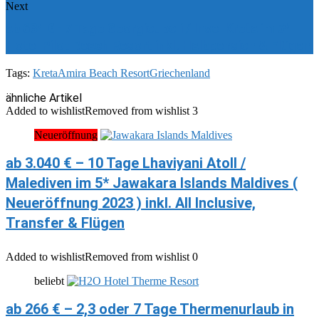
Next
ab 634 € - 7 Tage Georgioupoli / Insel Kreta im 5*
Hotel Pilot Beach Resort inkl. Halbpension & Flügen
Tags:
Kreta
Amira Beach Resort
Griechenland
ähnliche Artikel
Added to wishlist
Removed from wishlist
3
Neueröffnung
ab 3.040 € – 10 Tage Lhaviyani Atoll /
Malediven im 5* Jawakara Islands Maldives (
Neueröffnung 2023 ) inkl. All Inclusive,
Transfer & Flügen
Added to wishlist
Removed from wishlist
0
beliebt
ab 266 € – 2,3 oder 7 Tage Thermenurlaub in