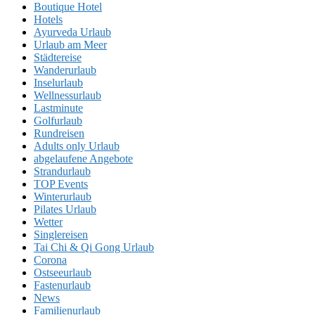
Boutique Hotel
Hotels
Ayurveda Urlaub
Urlaub am Meer
Städtereise
Wanderurlaub
Inselurlaub
Wellnessurlaub
Lastminute
Golfurlaub
Rundreisen
Adults only Urlaub
abgelaufene Angebote
Strandurlaub
TOP Events
Winterurlaub
Pilates Urlaub
Wetter
Singlereisen
Tai Chi & Qi Gong Urlaub
Corona
Ostseeurlaub
Fastenurlaub
News
Familienurlaub