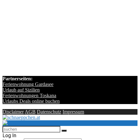
Partnerseiten:
Ferienwohnung Gardasee
Urlaub auf Sizilien
Ferienwohnungen Toskana
Urlaubs Deals online buchen
Disclaimer
AGB
Datenschutz
Impressum
Log In