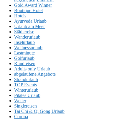
Gold Award Winner
Boutique Hotel
Hotels
Ayurveda Urlaub
Urlaub am Meer
Städtereise
Wanderurlaub
Inselurlaub
Wellnessurlaub
Lastminute
Golfurlaub
Rundreisen
Adults only Urlaub
abgelaufene Angebote
Strandurlaub
TOP Events
Winterurlaub
Pilates Urlaub
Wetter
Singlereisen
Tai Chi & Qi Gong Urlaub
Corona