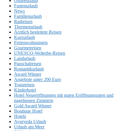
Ostseeurlaub
Fastenurlaub
News
Familienurlaub
Radreisen
Thermenurlaub
Ärztlich begleitete Reisen
Kurzurlaub
Ferienwohnungen
Gourmetreisen
UNESCO-Welterbe-Reisen
Landurlaub
Pauschalreisen
Romantikurlaub
Award Winner
Angebote unter 200 Euro
Yogareisen
Kinderhotel
Hotel Neueröffnungen mit guten Eröffnungsraten und
nagelneuen Zimmern
Gold Award Winner
Boutique Hotel
Hotels
Ayurveda Urlaub
Urlaub am Meer