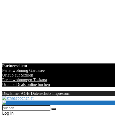
Partnerseiten:
Ferienwohnung Gardasee
Urlaub auf Sizilien
Ferienwohnungen Toskana
Urlaubs Deals online buchen
Disclaimer
AGB
Datenschutz
Impressum
Log In