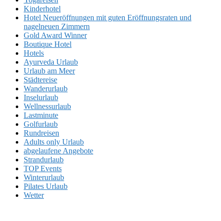
Kinderhotel
Hotel Neueröffnungen mit guten Eröffnungsraten und
nagelneuen Zimmern
Gold Award Winner
Boutique Hotel
Hotels
Ayurveda Urlaub
Urlaub am Meer
Städtereise
Wanderurlaub
Inselurlaub
Wellnessurlaub
Lastminute
Golfurlaub
Rundreisen
Adults only Urlaub
abgelaufene Angebote
Strandurlaub
TOP Events
Winterurlaub
Pilates Urlaub
Wetter