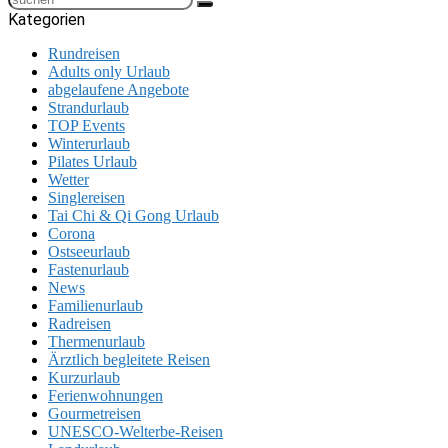
Kategorien
Rundreisen
Adults only Urlaub
abgelaufene Angebote
Strandurlaub
TOP Events
Winterurlaub
Pilates Urlaub
Wetter
Singlereisen
Tai Chi & Qi Gong Urlaub
Corona
Ostseeurlaub
Fastenurlaub
News
Familienurlaub
Radreisen
Thermenurlaub
Ärztlich begleitete Reisen
Kurzurlaub
Ferienwohnungen
Gourmetreisen
UNESCO-Welterbe-Reisen