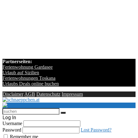
Partnerseiten:
Ferienwohnung Gardasee
Urlaub auf Sizilien
Ferienwohnungen Toskana
Urlaubs Deals online buchen
Disclaimer
AGB
Datenschutz
Impressum
Log In
Username
Password
Lost Password?
Remember me