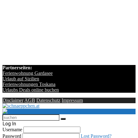
Partnerseiten:
Ferienwohnung Gardasee
Urlaub auf Sizilien
Ferienwohnungen Toskana
Urlaubs Deals online buchen
Disclaimer
AGB
Datenschutz
Impressum
Log In
Username
Password
Lost Password?