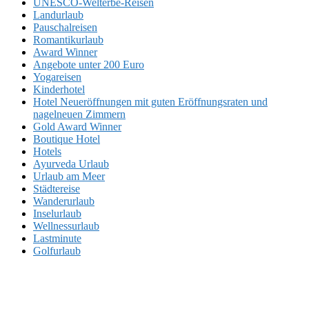
UNESCO-Welterbe-Reisen
Landurlaub
Pauschalreisen
Romantikurlaub
Award Winner
Angebote unter 200 Euro
Yogareisen
Kinderhotel
Hotel Neueröffnungen mit guten Eröffnungsraten und
nagelneuen Zimmern
Gold Award Winner
Boutique Hotel
Hotels
Ayurveda Urlaub
Urlaub am Meer
Städtereise
Wanderurlaub
Inselurlaub
Wellnessurlaub
Lastminute
Golfurlaub