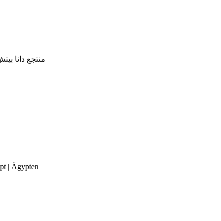
Egypt - 360 Grad - منتجع دانا بيتش في 360 درجة
pt | Ägypten