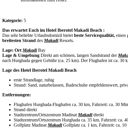
Kategorie:
5
Das erwartet Euch im Hotel Iberotel Makadi Beach :
Das sehr beliebte Urlaubsdomizil bietet
beste Servicequalität,
einen 
breitesten Strand
des
Makadi
Resorts.
Lage:
Ort
Makadi
Bay
Lage & Umgebung
Direkt am schönen, langen Sandstrand der
Maka
nach Hurghada gegen Gebühr (ca. 25 km). Der Flughafen ist ca. 30 k
Lage des Hotel Iberotel Makadi Beach
erste Strandlage, ruhig
Strand: Sand, naturbelassen, Badeschuhe empfehlenswert, priv
Entfernungen:
Flughafen Hurghada-Flughafen ca. 30 km, Fahrzeit: ca. 30 Min
Strand direkt
Stadtzentrum/Ortszentrum Madinat
Makadi
direkt
Stadtzentrum/Ortszentrum Hurghada ca. 35 km, Fahrzeit: ca. 4
Golfplatz Madinat
Makadi
Golfplatz ca. 1 km, Fahrzeit: ca. 1