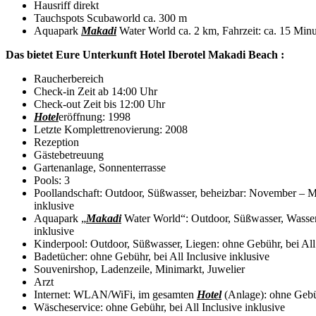
Hausriff direkt
Tauchspots Scubaworld ca. 300 m
Aquapark
Makadi
Water World ca. 2 km, Fahrzeit: ca. 15 Min
Das bietet Eure Unterkunft Hotel Iberotel Makadi Beach :
Raucherbereich
Check-in Zeit ab 14:00 Uhr
Check-out Zeit bis 12:00 Uhr
Hotel
eröffnung: 1998
Letzte Komplettrenovierung: 2008
Rezeption
Gästebetreuung
Gartenanlage, Sonnenterrasse
Pools: 3
Poollandschaft: Outdoor, Süßwasser, beheizbar: November – Mär
inklusive
Aquapark „
Makadi
Water World“: Outdoor, Süßwasser, Wasserru
inklusive
Kinderpool: Outdoor, Süßwasser, Liegen: ohne Gebühr, bei All 
Badetücher: ohne Gebühr, bei All Inclusive inklusive
Souvenirshop, Ladenzeile, Minimarkt, Juwelier
Arzt
Internet: WLAN/WiFi, im gesamten
Hotel
(Anlage): ohne Geb
Wäscheservice: ohne Gebühr, bei All Inclusive inklusive