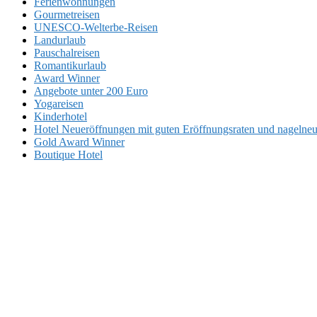
Ferienwohnungen
Gourmetreisen
UNESCO-Welterbe-Reisen
Landurlaub
Pauschalreisen
Romantikurlaub
Award Winner
Angebote unter 200 Euro
Yogareisen
Kinderhotel
Hotel Neueröffnungen mit guten Eröffnungsraten und nageln
Gold Award Winner
Boutique Hotel