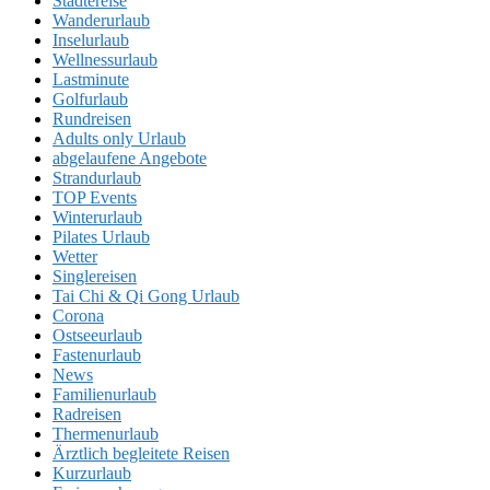
Städtereise
Wanderurlaub
Inselurlaub
Wellnessurlaub
Lastminute
Golfurlaub
Rundreisen
Adults only Urlaub
abgelaufene Angebote
Strandurlaub
TOP Events
Winterurlaub
Pilates Urlaub
Wetter
Singlereisen
Tai Chi & Qi Gong Urlaub
Corona
Ostseeurlaub
Fastenurlaub
News
Familienurlaub
Radreisen
Thermenurlaub
Ärztlich begleitete Reisen
Kurzurlaub