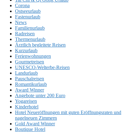
Corona
Ostseeurlaub
Fastenurlaub
News
Familienurlaub
Radreisen
Thermenurlaub
Ärztlich begleitete Reisen
Kurzurlaub
Ferienwohnungen
Gourmetreisen
UNESCO-Welterbe-Reisen
Landurlaub
Pauschalreisen
Romantikurlaub
Award Winner
Angebote unter 200 Euro
Yogareisen
Kinderhotel
Hotel Neueröffnungen mit guten Eröffnungsraten und
nagelneuen Zimmern
Gold Award Winner
Boutique Hotel