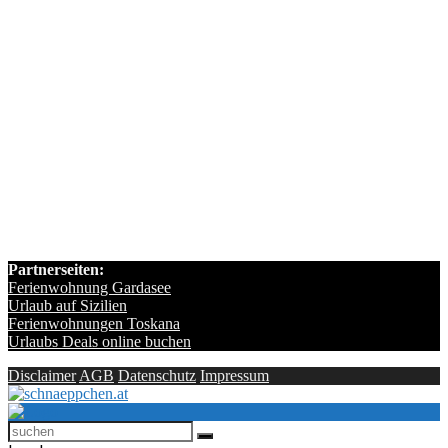
Partnerseiten:
Ferienwohnung Gardasee
Urlaub auf Sizilien
Ferienwohnungen Toskana
Urlaubs Deals online buchen
Disclaimer
AGB
Datenschutz
Impressum