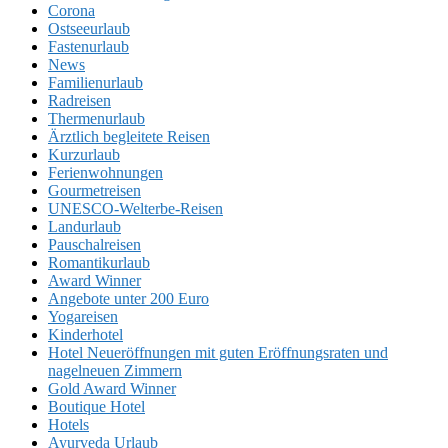
Corona
Ostseeurlaub
Fastenurlaub
News
Familienurlaub
Radreisen
Thermenurlaub
Ärztlich begleitete Reisen
Kurzurlaub
Ferienwohnungen
Gourmetreisen
UNESCO-Welterbe-Reisen
Landurlaub
Pauschalreisen
Romantikurlaub
Award Winner
Angebote unter 200 Euro
Yogareisen
Kinderhotel
Hotel Neueröffnungen mit guten Eröffnungsraten und
nagelneuen Zimmern
Gold Award Winner
Boutique Hotel
Hotels
Ayurveda Urlaub