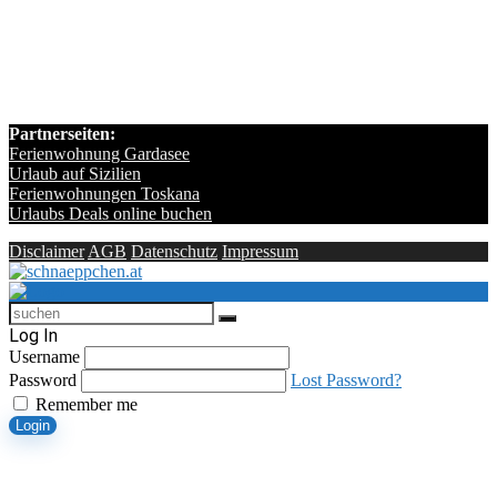
Partnerseiten:
Ferienwohnung Gardasee
Urlaub auf Sizilien
Ferienwohnungen Toskana
Urlaubs Deals online buchen
Disclaimer
AGB
Datenschutz
Impressum
Log In
Username
Password
Lost Password?
Remember me
Login