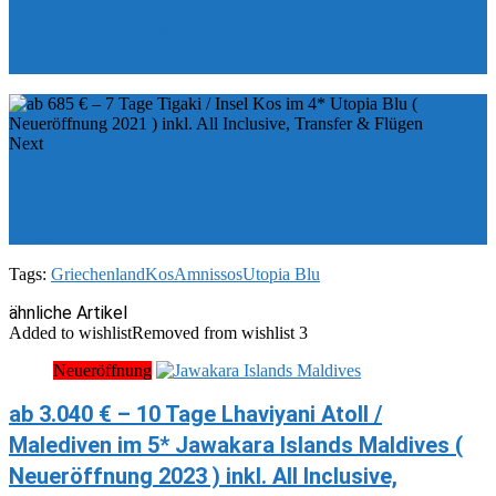
ab 659 € - 7 Tage Entspannungsurlaub am Luganer
See im 4* Parco San Marco Lifestyle Beach Resort
inkl. Frühstück
Next
ab 1019 € - 14 Tage Koh Chang / Thailand im 4*
Aiyapura Resort & Spa inkl. Frühstück, Transfer &
Flügen
Tags:
Griechenland
Kos
Amnissos
Utopia Blu
ähnliche Artikel
Added to wishlist
Removed from wishlist
3
Neueröffnung
ab 3.040 € – 10 Tage Lhaviyani Atoll /
Malediven im 5* Jawakara Islands Maldives (
Neueröffnung 2023 ) inkl. All Inclusive,