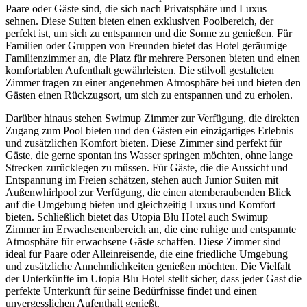
Paare oder Gäste sind, die sich nach Privatsphäre und Luxus
sehnen. Diese Suiten bieten einen exklusiven Poolbereich, der
perfekt ist, um sich zu entspannen und die Sonne zu genießen. Für
Familien oder Gruppen von Freunden bietet das Hotel geräumige
Familienzimmer an, die Platz für mehrere Personen bieten und einen
komfortablen Aufenthalt gewährleisten. Die stilvoll gestalteten
Zimmer tragen zu einer angenehmen Atmosphäre bei und bieten den
Gästen einen Rückzugsort, um sich zu entspannen und zu erholen.
Darüber hinaus stehen Swimup Zimmer zur Verfügung, die direkten
Zugang zum Pool bieten und den Gästen ein einzigartiges Erlebnis
und zusätzlichen Komfort bieten. Diese Zimmer sind perfekt für
Gäste, die gerne spontan ins Wasser springen möchten, ohne lange
Strecken zurücklegen zu müssen. Für Gäste, die die Aussicht und
Entspannung im Freien schätzen, stehen auch Junior Suiten mit
Außenwhirlpool zur Verfügung, die einen atemberaubenden Blick
auf die Umgebung bieten und gleichzeitig Luxus und Komfort
bieten. Schließlich bietet das Utopia Blu Hotel auch Swimup
Zimmer im Erwachsenenbereich an, die eine ruhige und entspannte
Atmosphäre für erwachsene Gäste schaffen. Diese Zimmer sind
ideal für Paare oder Alleinreisende, die eine friedliche Umgebung
und zusätzliche Annehmlichkeiten genießen möchten. Die Vielfalt
der Unterkünfte im Utopia Blu Hotel stellt sicher, dass jeder Gast die
perfekte Unterkunft für seine Bedürfnisse findet und einen
unvergesslichen Aufenthalt genießt.