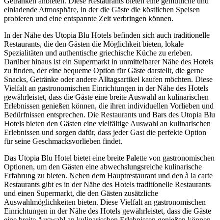
Getränken anbieten. Diese Restaurants bieten eine gemütliche und
einladende Atmosphäre, in der die Gäste die köstlichen Speisen
probieren und eine entspannte Zeit verbringen können.
In der Nähe des Utopia Blu Hotels befinden sich auch traditionelle
Restaurants, die den Gästen die Möglichkeit bieten, lokale
Spezialitäten und authentische griechische Küche zu erleben.
Darüber hinaus ist ein Supermarkt in unmittelbarer Nähe des Hotels
zu finden, der eine bequeme Option für Gäste darstellt, die gerne
Snacks, Getränke oder andere Alltagsartikel kaufen möchten. Diese
Vielfalt an gastronomischen Einrichtungen in der Nähe des Hotels
gewährleistet, dass die Gäste eine breite Auswahl an kulinarischen
Erlebnissen genießen können, die ihren individuellen Vorlieben und
Bedürfnissen entsprechen. Die Restaurants und Bars des Utopia Blu
Hotels bieten den Gästen eine vielfältige Auswahl an kulinarischen
Erlebnissen und sorgen dafür, dass jeder Gast die perfekte Option
für seine Geschmacksvorlieben findet.
Das Utopia Blu Hotel bietet eine breite Palette von gastronomischen
Optionen, um den Gästen eine abwechslungsreiche kulinarische
Erfahrung zu bieten. Neben dem Hauptrestaurant und den à la carte
Restaurants gibt es in der Nähe des Hotels traditionelle Restaurants
und einen Supermarkt, die den Gästen zusätzliche
Auswahlmöglichkeiten bieten. Diese Vielfalt an gastronomischen
Einrichtungen in der Nähe des Hotels gewährleistet, dass die Gäste
eine breite Auswahl an kulinarischen Erlebnissen genießen können,