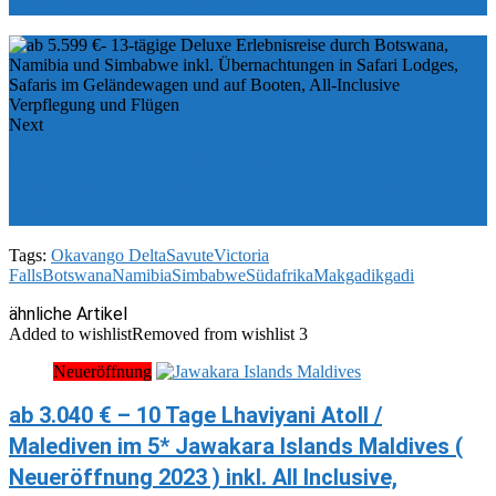
Inclusive, Transfer und Flug
Next
ab 573 € - 7 Tage Mallorca im neuen 4 * TUI
SENSIMAR Don Pedro inkl. Halbpension, Transfer &
Flügen
Tags:
Okavango Delta
Savute
Victoria
Falls
Botswana
Namibia
Simbabwe
Südafrika
Makgadikgadi
ähnliche Artikel
Added to wishlist
Removed from wishlist
3
Neueröffnung
ab 3.040 € – 10 Tage Lhaviyani Atoll /
Malediven im 5* Jawakara Islands Maldives (
Neueröffnung 2023 ) inkl. All Inclusive,