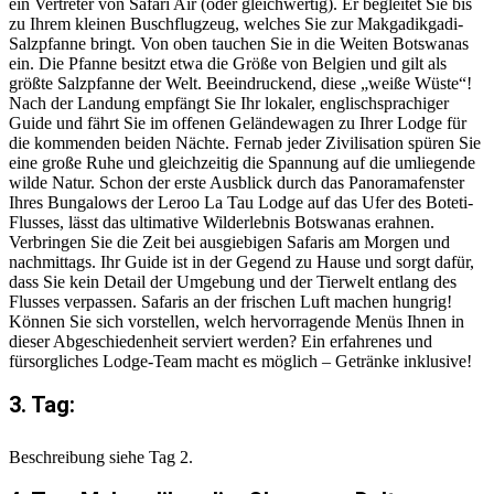
ein Vertreter von Safari Air (oder gleichwertig). Er begleitet Sie bis
zu Ihrem kleinen Buschflugzeug, welches Sie zur Makgadikgadi-
Salzpfanne bringt. Von oben tauchen Sie in die Weiten Botswanas
ein. Die Pfanne besitzt etwa die Größe von Belgien und gilt als
größte Salzpfanne der Welt. Beeindruckend, diese „weiße Wüste“!
Nach der Landung empfängt Sie Ihr lokaler, englischsprachiger
Guide und fährt Sie im offenen Geländewagen zu Ihrer Lodge für
die kommenden beiden Nächte. Fernab jeder Zivilisation spüren Sie
eine große Ruhe und gleichzeitig die Spannung auf die umliegende
wilde Natur. Schon der erste Ausblick durch das Panoramafenster
Ihres Bungalows der Leroo La Tau Lodge auf das Ufer des Boteti-
Flusses, lässt das ultimative Wilderlebnis Botswanas erahnen.
Verbringen Sie die Zeit bei ausgiebigen Safaris am Morgen und
nachmittags. Ihr Guide ist in der Gegend zu Hause und sorgt dafür,
dass Sie kein Detail der Umgebung und der Tierwelt entlang des
Flusses verpassen. Safaris an der frischen Luft machen hungrig!
Können Sie sich vorstellen, welch hervorragende Menüs Ihnen in
dieser Abgeschiedenheit serviert werden? Ein erfahrenes und
fürsorgliches Lodge-Team macht es möglich – Getränke inklusive!
3. Tag:
Beschreibung siehe Tag 2.