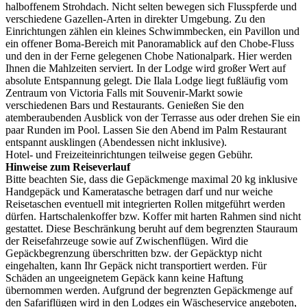
halboffenem Strohdach. Nicht selten bewegen sich Flusspferde und
verschiedene Gazellen-Arten in direkter Umgebung. Zu den
Einrichtungen zählen ein kleines Schwimmbecken, ein Pavillon und
ein offener Boma-Bereich mit Panoramablick auf den Chobe-Fluss
und den in der Ferne gelegenen Chobe Nationalpark. Hier werden
Ihnen die Mahlzeiten serviert. In der Lodge wird großer Wert auf
absolute Entspannung gelegt. Die Ilala Lodge liegt fußläufig vom
Zentraum von Victoria Falls mit Souvenir-Markt sowie
verschiedenen Bars und Restaurants. Genießen Sie den
atemberaubenden Ausblick von der Terrasse aus oder drehen Sie ein
paar Runden im Pool. Lassen Sie den Abend im Palm Restaurant
entspannt ausklingen (Abendessen nicht inklusive).
Hotel- und Freizeiteinrichtungen teilweise gegen Gebühr.
Hinweise zum Reiseverlauf
Bitte beachten Sie, dass die Gepäckmenge maximal 20 kg inklusive
Handgepäck und Kameratasche betragen darf und nur weiche
Reisetaschen eventuell mit integrierten Rollen mitgeführt werden
dürfen. Hartschalenkoffer bzw. Koffer mit harten Rahmen sind nicht
gestattet. Diese Beschränkung beruht auf dem begrenzten Stauraum
der Reisefahrzeuge sowie auf Zwischenflügen. Wird die
Gepäckbegrenzung überschritten bzw. der Gepäcktyp nicht
eingehalten, kann Ihr Gepäck nicht transportiert werden. Für
Schäden an ungeeignetem Gepäck kann keine Haftung
übernommen werden. Aufgrund der begrenzten Gepäckmenge auf
den Safariflügen wird in den Lodges ein Wäscheservice angeboten,