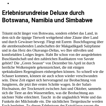
Erlebnisrundreise Deluxe durch
Botswana, Namibia und Simbabwe
Träumt nicht länger von Botswana, sondern erlebet das Land, in
dem sich die üppige Tierwelt weitgehend ohne Zäune über Land
und durch Gewässer bewegt. Fliegt mit Eurem Buschflugzeug über
die atemberaubenden Landschaften der Makgadikgadi Salzpfanne
und in das Herz des Okavango-Deltas, wo Ihre stilvollen und
komfortablen Lodges liegen. Habt Ihr schon von der ausgedehnten
Buschlandschaft und den zahlreichen Raubkatzen von Savute
gehört? Die „Green Season“ von Dezember bis April ist durch
herrliche Wolkenspiele gekennzeichnet, die mit einigen
spektakulären Regengüssen einhergehen können. So schnell wie die
Schauer kommen, können sie auch schon wieder verschwunden
sein. Diese Zeit eignet sich hervorragend zur Beobachtung von
Jungtieren, die jetzt ihre ersten Schritte wagen. In der Safari-
Hochsaison, der Trockenzeit zwischen Juni und Oktober, sammeln
sich die Tiere an den Wasserstellen, was die Beobachtung aus
nächster Nähe erleichtert. Taucht in die unglaublich Weite und das
Funkeln der Milchstraße ein. Die nächtlichen Tiergeräusche werden
Euch begleiten. Zu diesen Erlebnissen der Extraklasse passen die