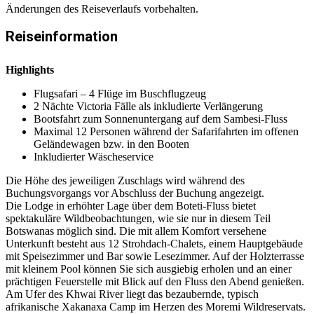
Änderungen des Reiseverlaufs vorbehalten.
Reiseinformation
Highlights
Flugsafari – 4 Flüge im Buschflugzeug
2 Nächte Victoria Fälle als inkludierte Verlängerung
Bootsfahrt zum Sonnenuntergang auf dem Sambesi-Fluss
Maximal 12 Personen während der Safarifahrten im offenen
Geländewagen bzw. in den Booten
Inkludierter Wäscheservice
Die Höhe des jeweiligen Zuschlags wird während des
Buchungsvorgangs vor Abschluss der Buchung angezeigt.
Die Lodge in erhöhter Lage über dem Boteti-Fluss bietet
spektakuläre Wildbeobachtungen, wie sie nur in diesem Teil
Botswanas möglich sind. Die mit allem Komfort versehene
Unterkunft besteht aus 12 Strohdach-Chalets, einem Hauptgebäude
mit Speisezimmer und Bar sowie Lesezimmer. Auf der Holzterrasse
mit kleinem Pool können Sie sich ausgiebig erholen und an einer
prächtigen Feuerstelle mit Blick auf den Fluss den Abend genießen.
Am Ufer des Khwai River liegt das bezaubernde, typisch
afrikanische Xakanaxa Camp im Herzen des Moremi Wildreservats.