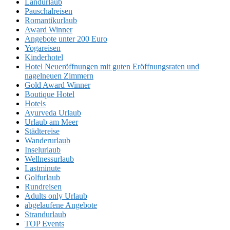
Landurlaub
Pauschalreisen
Romantikurlaub
Award Winner
Angebote unter 200 Euro
Yogareisen
Kinderhotel
Hotel Neueröffnungen mit guten Eröffnungsraten und
nagelneuen Zimmern
Gold Award Winner
Boutique Hotel
Hotels
Ayurveda Urlaub
Urlaub am Meer
Städtereise
Wanderurlaub
Inselurlaub
Wellnessurlaub
Lastminute
Golfurlaub
Rundreisen
Adults only Urlaub
abgelaufene Angebote
Strandurlaub
TOP Events