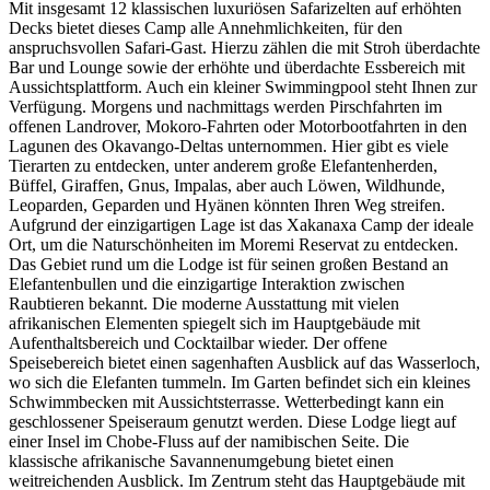
Mit insgesamt 12 klassischen luxuriösen Safarizelten auf erhöhten
Decks bietet dieses Camp alle Annehmlichkeiten, für den
anspruchsvollen Safari-Gast. Hierzu zählen die mit Stroh überdachte
Bar und Lounge sowie der erhöhte und überdachte Essbereich mit
Aussichtsplattform. Auch ein kleiner Swimmingpool steht Ihnen zur
Verfügung. Morgens und nachmittags werden Pirschfahrten im
offenen Landrover, Mokoro-Fahrten oder Motorbootfahrten in den
Lagunen des Okavango-Deltas unternommen. Hier gibt es viele
Tierarten zu entdecken, unter anderem große Elefantenherden,
Büffel, Giraffen, Gnus, Impalas, aber auch Löwen, Wildhunde,
Leoparden, Geparden und Hyänen könnten Ihren Weg streifen.
Aufgrund der einzigartigen Lage ist das Xakanaxa Camp der ideale
Ort, um die Naturschönheiten im Moremi Reservat zu entdecken.
Das Gebiet rund um die Lodge ist für seinen großen Bestand an
Elefantenbullen und die einzigartige Interaktion zwischen
Raubtieren bekannt. Die moderne Ausstattung mit vielen
afrikanischen Elementen spiegelt sich im Hauptgebäude mit
Aufenthaltsbereich und Cocktailbar wieder. Der offene
Speisebereich bietet einen sagenhaften Ausblick auf das Wasserloch,
wo sich die Elefanten tummeln. Im Garten befindet sich ein kleines
Schwimmbecken mit Aussichtsterrasse. Wetterbedingt kann ein
geschlossener Speiseraum genutzt werden. Diese Lodge liegt auf
einer Insel im Chobe-Fluss auf der namibischen Seite. Die
klassische afrikanische Savannenumgebung bietet einen
weitreichenden Ausblick. Im Zentrum steht das Hauptgebäude mit