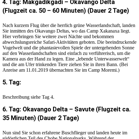
4. Tag: Makgadikgadi – Okavango Delta
(Flugzeit ca. 50 – 60 Minuten) (Dauer 2 Tage)
Nach kurzem Flug über die herrlich grüne Wasserlandschaft, landen
Sie inmitten des Okavango Deltas, wo das Camp Xakanaxa liegt.
Hier verbringen Sie weitere zwei Nächte und bekommen
abwechslungsreiche Safari-Aktivitäten geboten. Die beeindruckende
Vogelwelt und die phantasievollen Spiele der untergehenden Sonne
auf den Wasserlandschaften sind einfach zu verführerisch, um die
Kamera aus der Hand zu legen. Eine „lebende Unterwasserwelt“
und die am Ufer trinkenden Tiere ziehen Sie in ihren Bann. (Bei
Anreise am 11.01.2019 übernachten Sie im Camp Moremi.)
5. Tag:
Beschreibung siehe Tag 4.
6. Tag: Okavango Delta – Savute (Flugzeit ca.
35 Minuten) (Dauer 2 Tage)
Nun sind Sie schon erfahrene Buschflieger und landen heute im
südöstlichen Teil des Chobe Nationalparks. Während der