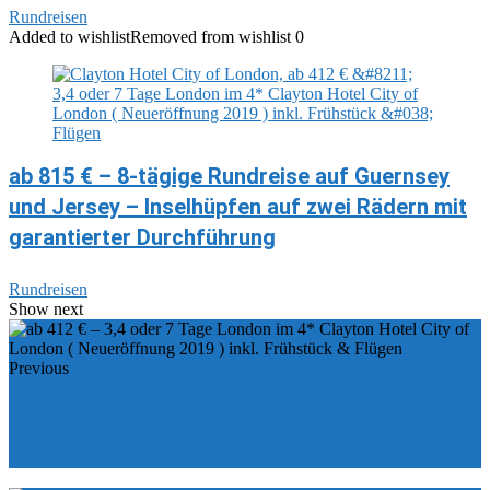
Rundreisen
Added to wishlist
Removed from wishlist
0
ab 815 € – 8-tägige Rundreise auf Guernsey
und Jersey – Inselhüpfen auf zwei Rädern mit
garantierter Durchführung
Rundreisen
Show next
Previous
ab 477 € - 7 Tage Playa de Valle Gran Rey / La
Gomera im 3,5* Hotel Gran Rey inkl. Frühstück,
Transfer & Flügen