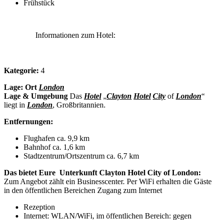
Frühstück
Informationen zum Hotel:
Kategorie:
4
Lage:
Ort
London
Lage & Umgebung
Das
Hotel
„
Clayton
Hotel
City
of
London
“
liegt in
London
, Großbritannien.
Entfernungen:
Flughafen ca. 9,9 km
Bahnhof ca. 1,6 km
Stadtzentrum/Ortszentrum ca. 6,7 km
Das bietet Eure Unterkunft Clayton Hotel City of London:
Zum Angebot zählt ein Businesscenter. Per WiFi erhalten die Gäste
in den öffentlichen Bereichen Zugang zum Internet
Rezeption
Internet: WLAN/WiFi, im öffentlichen Bereich: gegen