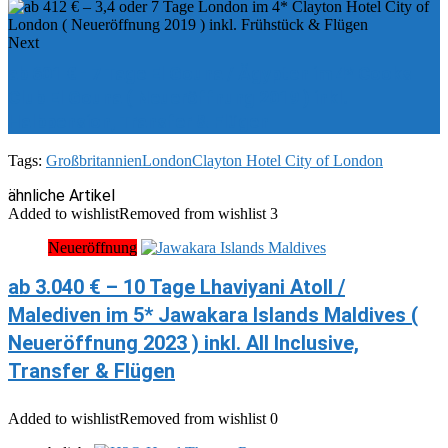
Next
ab 601 € - 7 Tage El Gouna / Ägypten im 4* Cooks
Club El Gouna ( Neueröffnung 2019 ) inkl.
Halbpension, Transfer & Flügen
Tags:
Großbritannien
London
Clayton Hotel City of London
ähnliche Artikel
Added to wishlist
Removed from wishlist
3
Neueröffnung
ab 3.040 € – 10 Tage Lhaviyani Atoll /
Malediven im 5* Jawakara Islands Maldives (
Neueröffnung 2023 ) inkl. All Inclusive,
Transfer & Flügen
Added to wishlist
Removed from wishlist
0