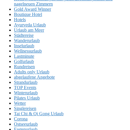
nagelneuen Zimmern
Gold Award Winner
Boutique Hotel
Hotels
Ayurveda Urlaub
Urlaub am Meer
Städtereise
Wanderurlaub
Inselurlaub
Wellnessurlaub
Lastminute
Golfurlaub
Rundreisen
Adults only Urlaub
abgelaufene Angebote
Strandurlaub
TOP Events
Winterurlaub
Pilates Urlaub
Wetter
Singlereisen
Tai Chi & Qi Gong Urlaub
Corona
Ostseeurlaub
Fastenurlaub