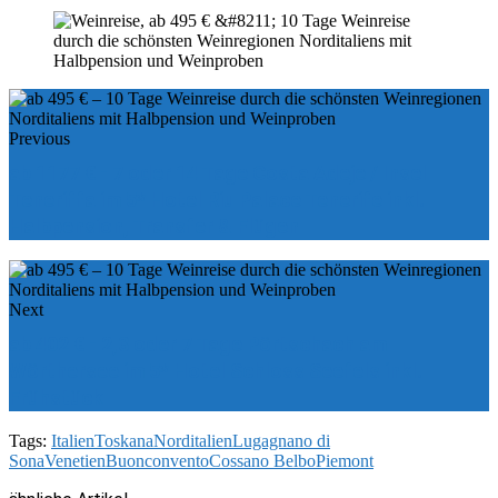
Previous
ab 1177 € - 7 oder 14 Tage Costa Adeje / Insel
Teneriffa im 5* Hotel Riu Palace Tenerife inkl.
Halbpension, Transfer & Flügen
Next
ab 402 € - 2,3 oder 7 Tage Pörtschach am
Wörthersee im 5* Hotel Schloss Seefels inkl.
Frühstück
Tags:
Italien
Toskana
Norditalien
Lugagnano di
Sona
Venetien
Buonconvento
Cossano Belbo
Piemont