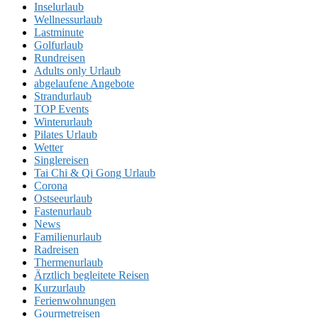
Inselurlaub
Wellnessurlaub
Lastminute
Golfurlaub
Rundreisen
Adults only Urlaub
abgelaufene Angebote
Strandurlaub
TOP Events
Winterurlaub
Pilates Urlaub
Wetter
Singlereisen
Tai Chi & Qi Gong Urlaub
Corona
Ostseeurlaub
Fastenurlaub
News
Familienurlaub
Radreisen
Thermenurlaub
Ärztlich begleitete Reisen
Kurzurlaub
Ferienwohnungen
Gourmetreisen