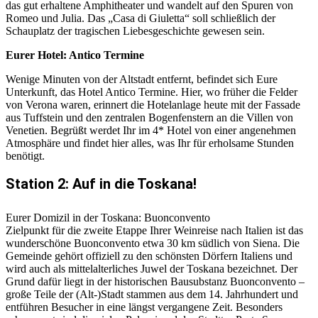
das gut erhaltene Amphitheater und wandelt auf den Spuren von
Romeo und Julia. Das „Casa di Giuletta“ soll schließlich der
Schauplatz der tragischen Liebesgeschichte gewesen sein.
Eurer Hotel: Antico Termine
Wenige Minuten von der Altstadt entfernt, befindet sich Eure
Unterkunft, das Hotel Antico Termine. Hier, wo früher die Felder
von Verona waren, erinnert die Hotelanlage heute mit der Fassade
aus Tuffstein und den zentralen Bogenfenstern an die Villen von
Venetien. Begrüßt werdet Ihr im 4* Hotel von einer angenehmen
Atmosphäre und findet hier alles, was Ihr für erholsame Stunden
benötigt.
Station 2: Auf in die Toskana!
Eurer Domizil in der Toskana: Buonconvento
Zielpunkt für die zweite Etappe Ihrer Weinreise nach Italien ist das
wunderschöne Buonconvento etwa 30 km südlich von Siena. Die
Gemeinde gehört offiziell zu den schönsten Dörfern Italiens und
wird auch als mittelalterliches Juwel der Toskana bezeichnet. Der
Grund dafür liegt in der historischen Bausubstanz Buonconvento –
große Teile der (Alt-)Stadt stammen aus dem 14. Jahrhundert und
entführen Besucher in eine längst vergangene Zeit. Besonders