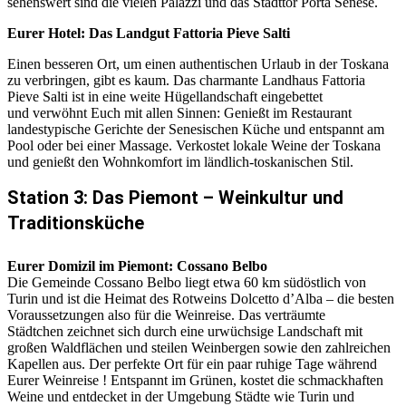
sehenswert sind die vielen Palazzi und das Stadttor Porta Senese.
Eurer Hotel: Das Landgut Fattoria Pieve Salti
Einen besseren Ort, um einen authentischen Urlaub in der Toskana
zu verbringen, gibt es kaum. Das charmante Landhaus Fattoria
Pieve Salti ist in eine weite Hügellandschaft eingebettet
und verwöhnt Euch mit allen Sinnen: Genießt im Restaurant
landestypische Gerichte der Senesischen Küche und entspannt am
Pool oder bei einer Massage. Verkostet lokale Weine der Toskana
und genießt den Wohnkomfort im ländlich-toskanischen Stil.
Station 3: Das Piemont – Weinkultur und
Traditionsküche
Eurer Domizil im Piemont: Cossano Belbo
Die Gemeinde Cossano Belbo liegt etwa 60 km südöstlich von
Turin und ist die Heimat des Rotweins Dolcetto d’Alba – die besten
Voraussetzungen also für die Weinreise. Das verträumte
Städtchen zeichnet sich durch eine urwüchsige Landschaft mit
großen Waldflächen und steilen Weinbergen sowie den zahlreichen
Kapellen aus. Der perfekte Ort für ein paar ruhige Tage während
Eurer Weinreise ! Entspannt im Grünen, kostet die schmackhaften
Weine und entdecket in der Umgebung Städte wie Turin und