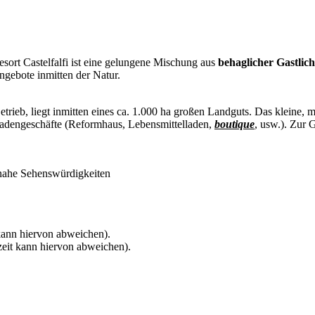
sort Castelfalfi ist eine gelungene Mischung aus
behaglicher Gastlich
ngebote inmitten der Natur.
Betrieb, liegt inmitten eines ca. 1.000 ha großen Landguts. Das kleine, 
Ladengeschäfte (Reformhaus, Lebensmittelladen,
boutique
, usw.). Zur
, nahe Sehenswürdigkeiten
 kann hiervon abweichen).
rzeit kann hiervon abweichen).