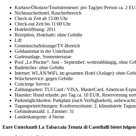
Kurtaxe/Ökotaxe/Touristensteuer: pro Tag/pro Person ca. 2 E
Nichtraucherhotel, Raucherbereich
Check-in Zeit ab 15:00 Uhr
Check-out Zeit bis 11:00 Uhr
Hoteleröffnung: 2011
Rezeption, Hotelsafe: ohne Gebühr
Lift
Gemeinschaftslounge/TV-Bereich
Geldautomat in der Unterkunft
Gartenanlage, Sonnenterrasse
Pool „Le Piscine“: Juni – September; wetterabhängig, ohne Ge
Badetücher: ohne Gebühr
Internet: WLAN/WiFi, im gesamten Hotel (Anlage): ohne Geb
Wäscheservice: gegen Gebühr
Concierge Service
Zahlungsarten: TUI Card / VISA, MasterCard, American Expre
Haustier: Hund erlaubt: pro Tag ca. 10 EUR, Reservierung no
Parkmöglichkeiten: Parkplatz (nach Verfügbarkeit), unbewacht:
Tagungseinrichtungen: Konferenzräume: 2, klimatisierte Tagu
Gebäudeanzahl: 1, Zimmer: 31
Landeskategorie: 4 Sterne
Eure Unterkunft La Tabaccaia Tenuta di Castelfalfi bietet folge