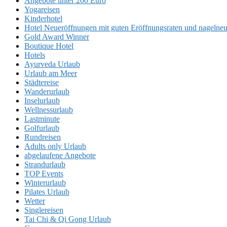
Angebote unter 200 Euro
Yogareisen
Kinderhotel
Hotel Neueröffnungen mit guten Eröffnungsraten und nageln
Gold Award Winner
Boutique Hotel
Hotels
Ayurveda Urlaub
Urlaub am Meer
Städtereise
Wanderurlaub
Inselurlaub
Wellnessurlaub
Lastminute
Golfurlaub
Rundreisen
Adults only Urlaub
abgelaufene Angebote
Strandurlaub
TOP Events
Winterurlaub
Pilates Urlaub
Wetter
Singlereisen
Tai Chi & Qi Gong Urlaub