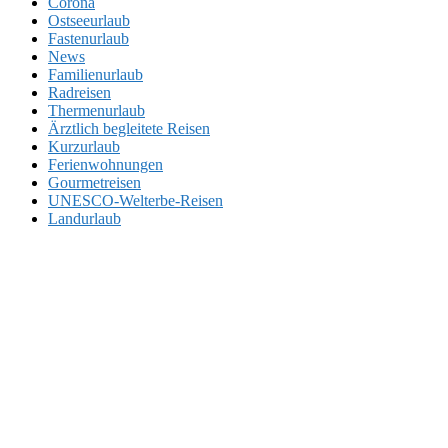
Corona
Ostseeurlaub
Fastenurlaub
News
Familienurlaub
Radreisen
Thermenurlaub
Ärztlich begleitete Reisen
Kurzurlaub
Ferienwohnungen
Gourmetreisen
UNESCO-Welterbe-Reisen
Landurlaub