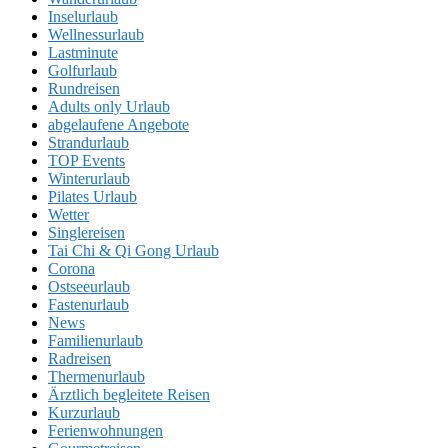
Inselurlaub
Wellnessurlaub
Lastminute
Golfurlaub
Rundreisen
Adults only Urlaub
abgelaufene Angebote
Strandurlaub
TOP Events
Winterurlaub
Pilates Urlaub
Wetter
Singlereisen
Tai Chi & Qi Gong Urlaub
Corona
Ostseeurlaub
Fastenurlaub
News
Familienurlaub
Radreisen
Thermenurlaub
Ärztlich begleitete Reisen
Kurzurlaub
Ferienwohnungen