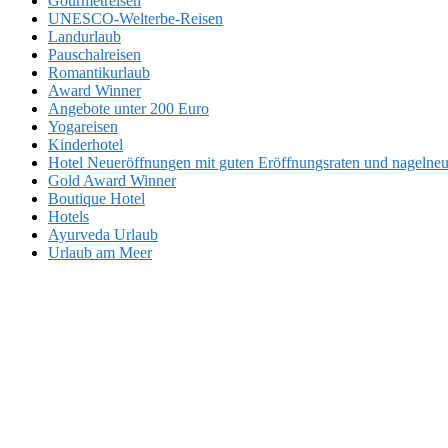
Gourmetreisen
UNESCO-Welterbe-Reisen
Landurlaub
Pauschalreisen
Romantikurlaub
Award Winner
Angebote unter 200 Euro
Yogareisen
Kinderhotel
Hotel Neueröffnungen mit guten Eröffnungsraten und nageln
Gold Award Winner
Boutique Hotel
Hotels
Ayurveda Urlaub
Urlaub am Meer