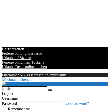
Partnerseiten:
Ferienwohnung Gardasee
Urlaub auf Sizilien
Ferienwohnungen Toskana
Urlaubs Deals online buchen
Disclaimer
AGB
Datenschutz
Impressum
Log In
Username
Password
Lost Password?
Remember me