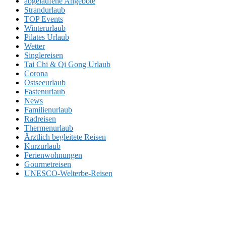
abgelaufene Angebote
Strandurlaub
TOP Events
Winterurlaub
Pilates Urlaub
Wetter
Singlereisen
Tai Chi & Qi Gong Urlaub
Corona
Ostseeurlaub
Fastenurlaub
News
Familienurlaub
Radreisen
Thermenurlaub
Ärztlich begleitete Reisen
Kurzurlaub
Ferienwohnungen
Gourmetreisen
UNESCO-Welterbe-Reisen