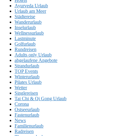
Hotels
Ayurveda Urlaub
Urlaub am Meer
Städtereise
Wanderurlaub
Inselurlaub
Wellnessurlaub
Lastminute
Golfurlaub
Rundreisen
Adults only Urlaub
abgelaufene Angebote
Strandurlaub
TOP Events
Winterurlaub
Pilates Urlaub
Wetter
Singlereisen
Tai Chi & Qi Gong Urlaub
Corona
Ostseeurlaub
Fastenurlaub
News
Familienurlaub
Radreisen