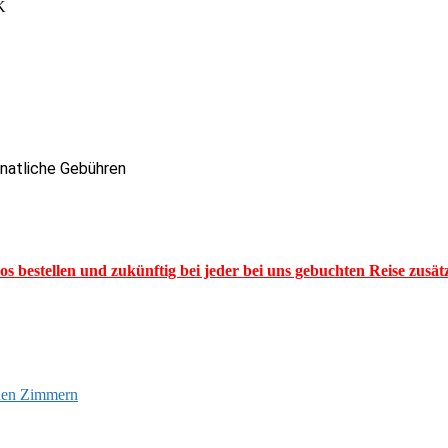
K
onatliche Gebühren
los bestellen und zukünftig bei jeder bei uns gebuchten Reise zusä
euen Zimmern