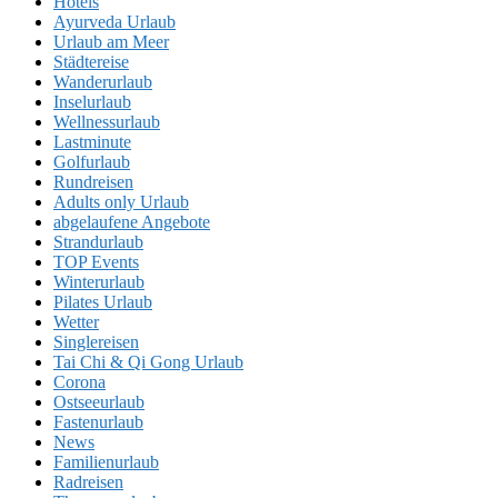
Hotels
Ayurveda Urlaub
Urlaub am Meer
Städtereise
Wanderurlaub
Inselurlaub
Wellnessurlaub
Lastminute
Golfurlaub
Rundreisen
Adults only Urlaub
abgelaufene Angebote
Strandurlaub
TOP Events
Winterurlaub
Pilates Urlaub
Wetter
Singlereisen
Tai Chi & Qi Gong Urlaub
Corona
Ostseeurlaub
Fastenurlaub
News
Familienurlaub
Radreisen