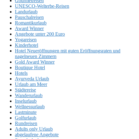
Gourmetreisen
UNESCO-Welterbe-Reisen
Landurlaub
Pauschalreisen
Romantikurlaub
Award Winner
Angebote unter 200 Euro
Yogareisen
Kinderhotel
Hotel Neueröffnungen mit guten Eröffnungsraten und
nagelneuen Zimmern
Gold Award Winner
Boutique Hotel
Hotels
Ayurveda Urlaub
Urlaub am Meer
Städtereise
Wanderurlaub
Inselurlaub
Wellnessurlaub
Lastminute
Golfurlaub
Rundreisen
Adults only Urlaub
abgelaufene Angebote