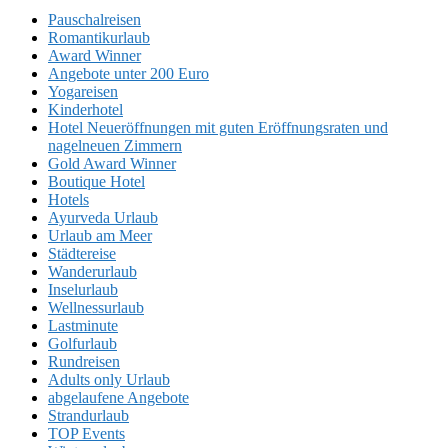
Pauschalreisen
Romantikurlaub
Award Winner
Angebote unter 200 Euro
Yogareisen
Kinderhotel
Hotel Neueröffnungen mit guten Eröffnungsraten und
nagelneuen Zimmern
Gold Award Winner
Boutique Hotel
Hotels
Ayurveda Urlaub
Urlaub am Meer
Städtereise
Wanderurlaub
Inselurlaub
Wellnessurlaub
Lastminute
Golfurlaub
Rundreisen
Adults only Urlaub
abgelaufene Angebote
Strandurlaub
TOP Events