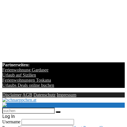
Partnerseiten:
Ferienwohnung Gardasee
Urlaub auf Sizilien
Ferienwohnungen Toskana
Urlaubs Deals online buchen
Disclaimer
AGB
Datenschutz
Impressum
Log In
Username