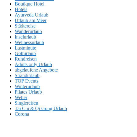
Boutique Hotel
Hotels
Ayurveda Urlaub
Urlaub am Meer
Städtereise
Wanderurlaub
Inselurlaub
Wellnessurlaub
Lastminute
Golfurlaub
Rundreisen
Adults only Urlaub
abgelaufene Angebote
Strandurlaub
TOP Events
Winterurlaub
Pilates Urlaub
Wetter
Singlereisen
Tai Chi & Qi Gong Urlaub
Corona