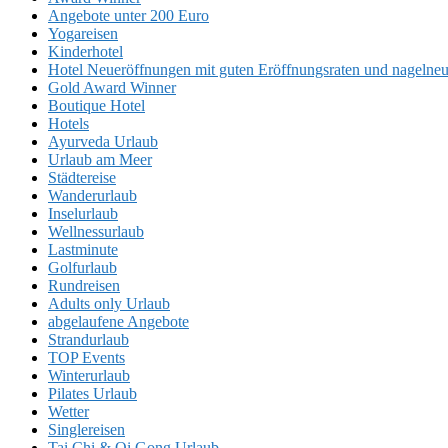
Angebote unter 200 Euro
Yogareisen
Kinderhotel
Hotel Neueröffnungen mit guten Eröffnungsraten und nageln
Gold Award Winner
Boutique Hotel
Hotels
Ayurveda Urlaub
Urlaub am Meer
Städtereise
Wanderurlaub
Inselurlaub
Wellnessurlaub
Lastminute
Golfurlaub
Rundreisen
Adults only Urlaub
abgelaufene Angebote
Strandurlaub
TOP Events
Winterurlaub
Pilates Urlaub
Wetter
Singlereisen
Tai Chi & Qi Gong Urlaub