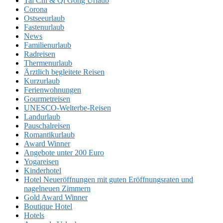
Tai Chi & Qi Gong Urlaub
Corona
Ostseeurlaub
Fastenurlaub
News
Familienurlaub
Radreisen
Thermenurlaub
Ärztlich begleitete Reisen
Kurzurlaub
Ferienwohnungen
Gourmetreisen
UNESCO-Welterbe-Reisen
Landurlaub
Pauschalreisen
Romantikurlaub
Award Winner
Angebote unter 200 Euro
Yogareisen
Kinderhotel
Hotel Neueröffnungen mit guten Eröffnungsraten und
nagelneuen Zimmern
Gold Award Winner
Boutique Hotel
Hotels