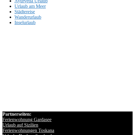
Ayurveda Urlaub
Urlaub am Meer
Städtereise
Wanderurlaub
Inselurlaub
Partnerseiten:
Ferienwohnung Gardasee
Urlaub auf Sizilien
Ferienwohnungen Toskana