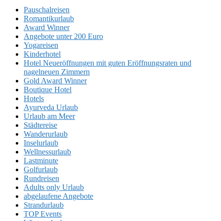
Pauschalreisen
Romantikurlaub
Award Winner
Angebote unter 200 Euro
Yogareisen
Kinderhotel
Hotel Neueröffnungen mit guten Eröffnungsraten und
nagelneuen Zimmern
Gold Award Winner
Boutique Hotel
Hotels
Ayurveda Urlaub
Urlaub am Meer
Städtereise
Wanderurlaub
Inselurlaub
Wellnessurlaub
Lastminute
Golfurlaub
Rundreisen
Adults only Urlaub
abgelaufene Angebote
Strandurlaub
TOP Events