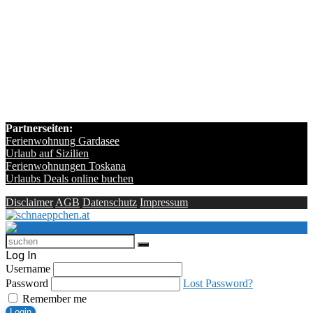
Partnerseiten:
Ferienwohnung Gardasee
Urlaub auf Sizilien
Ferienwohnungen Toskana
Urlaubs Deals online buchen
Disclaimer
AGB
Datenschutz
Impressum
Log In
Username
Password
Lost Password?
Remember me
Login