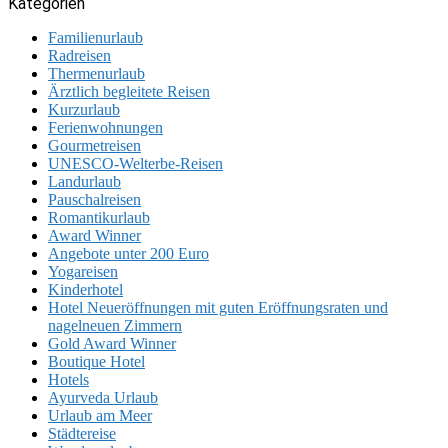
Kategorien
Familienurlaub
Radreisen
Thermenurlaub
Ärztlich begleitete Reisen
Kurzurlaub
Ferienwohnungen
Gourmetreisen
UNESCO-Welterbe-Reisen
Landurlaub
Pauschalreisen
Romantikurlaub
Award Winner
Angebote unter 200 Euro
Yogareisen
Kinderhotel
Hotel Neueröffnungen mit guten Eröffnungsraten und
nagelneuen Zimmern
Gold Award Winner
Boutique Hotel
Hotels
Ayurveda Urlaub
Urlaub am Meer
Städtereise