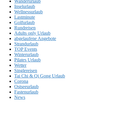
Wanderurlaub
Inselurlaub
Wellnessurlaub
Lastminute
Golfurlaub
Rundreisen
Adults only Urlaub
abgelaufene Angebote
Strandurlaub
TOP Events
Winterurlaub
Pilates Urlaub
Wetter
Singlereisen
Tai Chi & Qi Gong Urlaub
Corona
Ostseeurlaub
Fastenurlaub
News