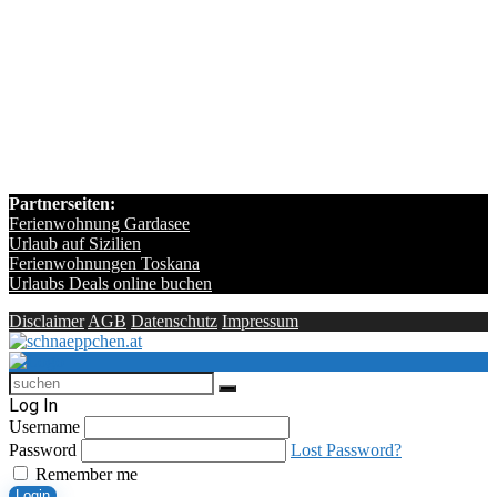
Partnerseiten:
Ferienwohnung Gardasee
Urlaub auf Sizilien
Ferienwohnungen Toskana
Urlaubs Deals online buchen
Disclaimer
AGB
Datenschutz
Impressum
Log In
Username
Password
Lost Password?
Remember me
Login