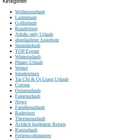
Kategorien
Wellnessurlaub
Lastminute
Golfurlaub
Rundreisen
Adults only Urlaub
abgelaufene Angebote
Strandurlaub
TOP Events
Winterurlaub
Pilates Urlaub
Wetter
Singlereisen
Tai Chi & Qi Gong Urlaub
Corona
Ostseeurlaub
Fastenurlaub
News
Familienurlaub
Radreisen
Thermenurlaub
Ärztlich begleitete Reisen
Kurzurlaub
Ferienwohnungen