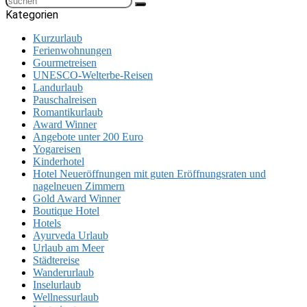
Kategorien
Kurzurlaub
Ferienwohnungen
Gourmetreisen
UNESCO-Welterbe-Reisen
Landurlaub
Pauschalreisen
Romantikurlaub
Award Winner
Angebote unter 200 Euro
Yogareisen
Kinderhotel
Hotel Neueröffnungen mit guten Eröffnungsraten und
nagelneuen Zimmern
Gold Award Winner
Boutique Hotel
Hotels
Ayurveda Urlaub
Urlaub am Meer
Städtereise
Wanderurlaub
Inselurlaub
Wellnessurlaub