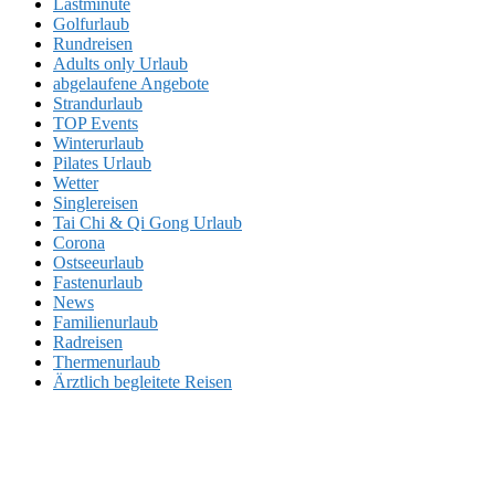
Lastminute
Golfurlaub
Rundreisen
Adults only Urlaub
abgelaufene Angebote
Strandurlaub
TOP Events
Winterurlaub
Pilates Urlaub
Wetter
Singlereisen
Tai Chi & Qi Gong Urlaub
Corona
Ostseeurlaub
Fastenurlaub
News
Familienurlaub
Radreisen
Thermenurlaub
Ärztlich begleitete Reisen