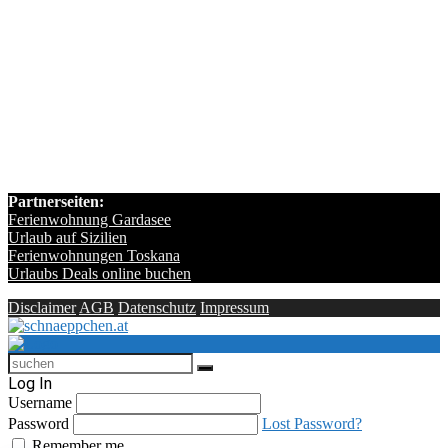
Partnerseiten:
Ferienwohnung Gardasee
Urlaub auf Sizilien
Ferienwohnungen Toskana
Urlaubs Deals online buchen
Disclaimer
AGB
Datenschutz
Impressum
Log In
Username
Password
Lost Password?
Remember me