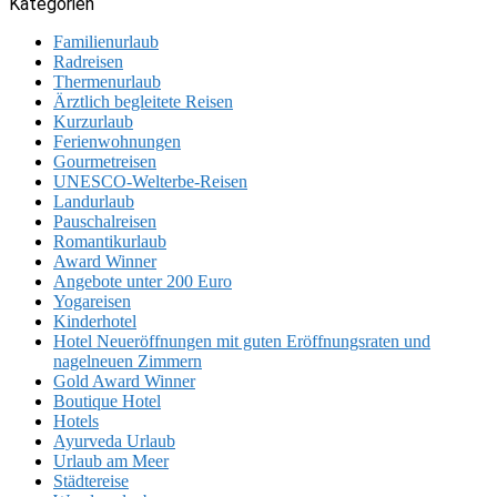
Kategorien
Familienurlaub
Radreisen
Thermenurlaub
Ärztlich begleitete Reisen
Kurzurlaub
Ferienwohnungen
Gourmetreisen
UNESCO-Welterbe-Reisen
Landurlaub
Pauschalreisen
Romantikurlaub
Award Winner
Angebote unter 200 Euro
Yogareisen
Kinderhotel
Hotel Neueröffnungen mit guten Eröffnungsraten und
nagelneuen Zimmern
Gold Award Winner
Boutique Hotel
Hotels
Ayurveda Urlaub
Urlaub am Meer
Städtereise