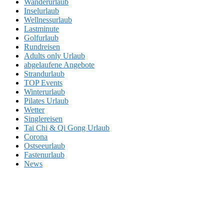
Wanderurlaub
Inselurlaub
Wellnessurlaub
Lastminute
Golfurlaub
Rundreisen
Adults only Urlaub
abgelaufene Angebote
Strandurlaub
TOP Events
Winterurlaub
Pilates Urlaub
Wetter
Singlereisen
Tai Chi & Qi Gong Urlaub
Corona
Ostseeurlaub
Fastenurlaub
News