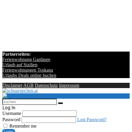
Partnerseiten:
Ferienwohnung Gardasee
Urlaub auf Sizilien
Ferienwohnungen Toskana
Urlaubs Deals online buchen
Disclaimer
AGB
Datenschutz
Impressum
Log In
Username
Password
Lost Password?
Remember me
Login