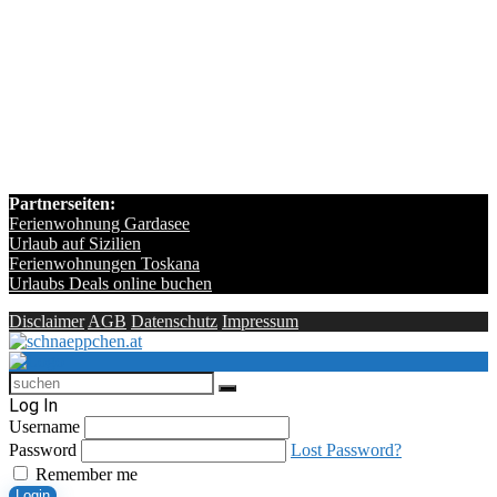
Partnerseiten:
Ferienwohnung Gardasee
Urlaub auf Sizilien
Ferienwohnungen Toskana
Urlaubs Deals online buchen
Disclaimer
AGB
Datenschutz
Impressum
Log In
Username
Password
Lost Password?
Remember me
Login