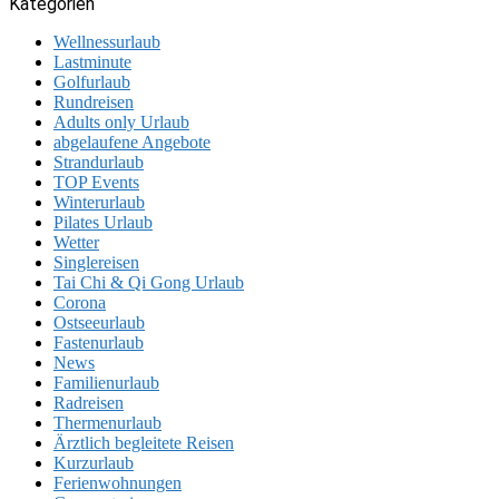
Kategorien
Wellnessurlaub
Lastminute
Golfurlaub
Rundreisen
Adults only Urlaub
abgelaufene Angebote
Strandurlaub
TOP Events
Winterurlaub
Pilates Urlaub
Wetter
Singlereisen
Tai Chi & Qi Gong Urlaub
Corona
Ostseeurlaub
Fastenurlaub
News
Familienurlaub
Radreisen
Thermenurlaub
Ärztlich begleitete Reisen
Kurzurlaub
Ferienwohnungen