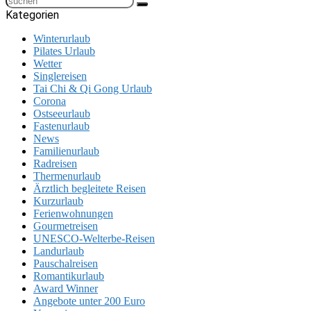
Kategorien
Winterurlaub
Pilates Urlaub
Wetter
Singlereisen
Tai Chi & Qi Gong Urlaub
Corona
Ostseeurlaub
Fastenurlaub
News
Familienurlaub
Radreisen
Thermenurlaub
Ärztlich begleitete Reisen
Kurzurlaub
Ferienwohnungen
Gourmetreisen
UNESCO-Welterbe-Reisen
Landurlaub
Pauschalreisen
Romantikurlaub
Award Winner
Angebote unter 200 Euro