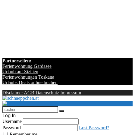
Partnerseiten:
Ferienwohnung Gardasee
Urlaub auf Sizilien
Ferienwohnungen Toskana
Urlaubs Deals online buchen
Disclaimer
AGB
Datenschutz
Impressum
Log In
Username
Password
Lost Password?
Remember me