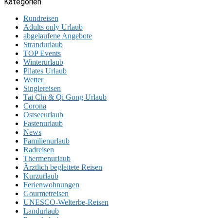
Kategorien
Rundreisen
Adults only Urlaub
abgelaufene Angebote
Strandurlaub
TOP Events
Winterurlaub
Pilates Urlaub
Wetter
Singlereisen
Tai Chi & Qi Gong Urlaub
Corona
Ostseeurlaub
Fastenurlaub
News
Familienurlaub
Radreisen
Thermenurlaub
Ärztlich begleitete Reisen
Kurzurlaub
Ferienwohnungen
Gourmetreisen
UNESCO-Welterbe-Reisen
Landurlaub