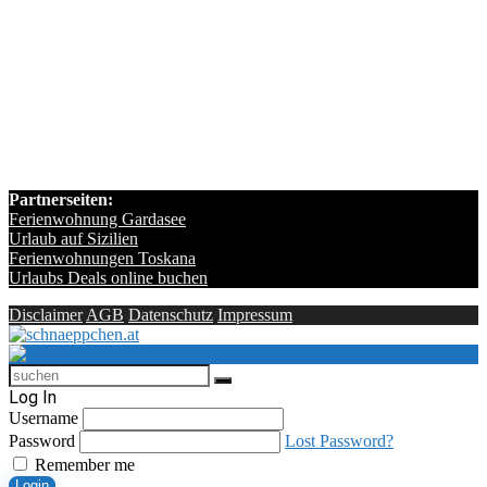
Partnerseiten:
Ferienwohnung Gardasee
Urlaub auf Sizilien
Ferienwohnungen Toskana
Urlaubs Deals online buchen
Disclaimer
AGB
Datenschutz
Impressum
Log In
Username
Password
Lost Password?
Remember me
Login