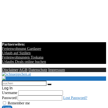
Partnerseiten:
Ferienwohnung Gardasee
Urlaub auf Sizilien
Ferienwohnungen Toskana
Urlaubs Deals online buchen
Disclaimer
AGB
Datenschutz
Impressum
Log In
Username
Password
Lost Password?
Remember me
Login