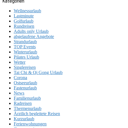
Kategorien
Wellnessurlaub
Lastminute
Golfurlaub
Rundreisen
Adults only Urlaub
abgelaufene Angebote
Strandurlaub
TOP Events
Winterurlaub
Pilates Urlaub
Wetter
Singlereisen
Tai Chi & Qi Gong Urlaub
Corona
Ostseeurlaub
Fastenurlaub
News
Familienurlaub
Radreisen
Thermenurlaub
Ärztlich begleitete Reisen
Kurzurlaub
Ferienwohnungen