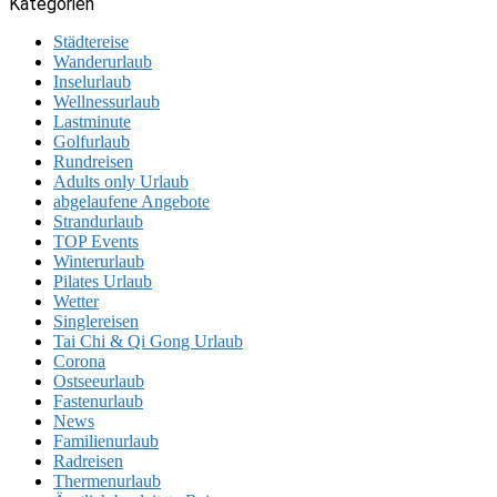
Kategorien
Städtereise
Wanderurlaub
Inselurlaub
Wellnessurlaub
Lastminute
Golfurlaub
Rundreisen
Adults only Urlaub
abgelaufene Angebote
Strandurlaub
TOP Events
Winterurlaub
Pilates Urlaub
Wetter
Singlereisen
Tai Chi & Qi Gong Urlaub
Corona
Ostseeurlaub
Fastenurlaub
News
Familienurlaub
Radreisen
Thermenurlaub