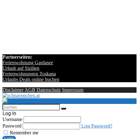
Partnerseiten:
Ferienwohnung Gardasee
Urlaub auf Sizilien
Ferienwohnungen Toskana
Urlaubs Deals online buchen
Disclaimer
AGB
Datenschutz
Impressum
Log In
Username
Password
Lost Password?
Remember me
Login